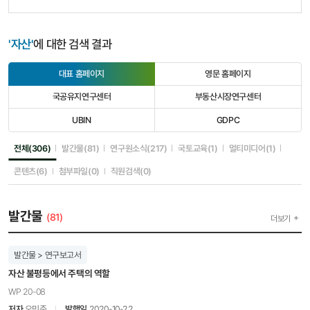
'자산'
에 대한 검색 결과
대표 홈페이지
영문 홈페이지
선
선
택
택
국공유지연구센터
부동산시장연구센터
됨
안
선
선
됨
택
택
UBIN
GDPC
안
안
선
선
됨
됨
택
택
안
안
선택됨
선택안됨
선택안됨
선택안됨
선택안됨
전체(306)
발간물(81)
연구원소식(217)
국토교육(1)
멀티미디어(1)
됨
됨
선택안됨
선택안됨
선택안됨
콘텐츠(6)
첨부파일(0)
직원검색(0)
발간물
(81)
더보기
발간물 > 연구보고서
자산 불평등에서 주택의 역할
WP 20-08
저자
오민준
발행일
2020-10-22