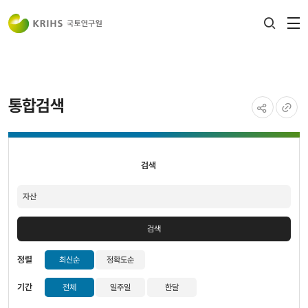
전
검색
열
레이어
열기
통합검색
공유하기
URL
검색
복사
검색
검색
정렬
최신순
정확도순
기간
전체
일주일
한달