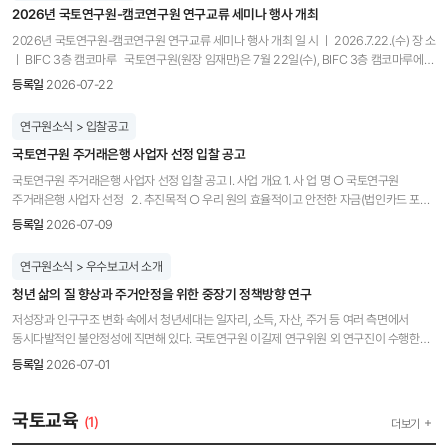
2026년 국토연구원-캠코연구원 연구교류 세미나 행사 개최
2026년 국토연구원-캠코연구원 연구교류 세미나 행사 개최 일 시 ㅣ 2026.7.22.(수) 장 소
ㅣ BIFC 3층 캠코마루 국토연구원(원장 임재만)은 7월 22일(수), BIFC 3층 캠코마루에서
「국토연구원-캠코연구원 연구교류 세미나」를 개최했다. 이번 세미나는 국유재산 사용료
등록일
2026-07-22
체계 관련 연구성과를 공유하고, AI 도입에 따른 패러다임 전환에 공동 대응하기 위한 연구
네트워크를 구축하고 양 기관의 연구 협력을 강화하기 위해 마련됐다. 행사는 사회자의
연구원소식 > 입찰공고
개회에 이어 캠코연구원 양근영 원장과 국토연구원 배유진 센터장의 인사말로
국토연구원 주거래은행 사업자 선정 입찰 공고
시작되었으며, 이어진 주제발표에서는 캠코연구원 김재환 차장이 '국유재산 사용료체계
개선방향 연구'를, 국토연구원 김고은 부연구위원이 '공공청사의 효율적 관리를 위한 청사
국토연구원 주거래은행 사업자 선정 입찰 공고 Ⅰ. 사업 개요 1. 사 업 명 ○ 국토연구원
사용료 제도 연구'를 발표했다. 자유토론 및 질의응답에서는 사용료체계 개선 방향과 AI
주거래은행 사업자 선정 2. 추진목적 ○ 우리 원의 효율적이고 안전한 자금(법인카드 포함)
도입 등 전환기 국유재산 연구 방향을 주요 의제로 논의했으며, 캠코연구원 양근영 원장과
관리 및 금융 편의성 제고를 위해 주거래은행을 선정하고자 함 3. 약정기간 ○ 계약기간 :
등록일
2026-07-09
강호철 부원장, 국가자산연구팀을 비롯해 국토연구원 배유진 센터장과 국공유지연구센터
약정일로부터 4년 ○ 데이터 연동관련 시스템 완비 후 서비스(협약) 개시 - 협약대상자 선정
연구진 등이 참석하여 양 기관의 연구 협력 방안에 대해 의견을 교환했다. 국토연구원은
통보 후 최대 3개월 이내 시스템 완비 4. 연구원 현황 ○ 일반현황 - 기관형태 :
연구원소식 > 우수보고서 소개
이번 연구교류 세미나를 계기로 캠코연구원과의 연구 교류를 확대하고, 국유재산 분야
기타공공기관 - 주 소 : 세종특별자치시 국책연구원로 5 국토연구원 - 재직인원 : 344명
연구성과와 연구 역량을 공유함으로써 AI 기반 연구환경 변화에 공동 대응하고 국유재산
청년 삶의 질 향상과 주거안정을 위한 중장기 정책방향 연구
(2026.6.1. 기준) - 홈페이지 : http : // www.krihs.re.kr ※ 기관 상세 정보는 연구원
정책 발전을 위한 학술적·정책적 협력을 지속해 나갈 예정이다.
홈페이지 및 공공기관 경영정보시스템 참고 ○ 자금 운영현황 (단위: 백만원) 구 분
저성장과 인구구조 변화 속에서 청년세대는 일자리, 소득, 자산, 주거 등 여러 측면에서
2023년도 2024년도 2025년도 비 고 예 산 47,263 46,696 48,503 결산 기준 연말
동시다발적인 불안정성에 직면해 있다. 국토연구원 이길제 연구위원 외 연구진이 수행한
예금 잔액 25,721 24,248 27,974 퇴직예치금 등 포함 법인카드 사용금액 1,295 1,261
「청년 삶의 질 향상과 주거안정을 위한 중장기 정책 방향 연구」는 이러한 문제의식 위에서
등록일
2026-07-01
1,516 5. 입찰 참가자격 요건 ○「은행법」,「한국산업은행법」,「중소기업은행법」,「농업협동
청년 주거정책이 나아가야 할 중장기적 방향을 종합적으로 제시한다. 이 연구는
조합법」, 「수산업협동조합법」 등에 의해 설립된 금융기관 ○「국가를 당사자로 하는 계약에
주거실태조사 마이크로데이터를 분석하여 청년 가구의 주거 특성과 정책 수요가 시기별로
관한 법률 시행령」 제12조(경쟁입찰의 참가자격) 및 동법 시행규칙 제14조
어떻게 변화해 왔는지를 검토하고, 여기에 청년 당사자와 현장 활동가를 대상으로 한
국토교육
(1)
더보기
(입찰참가자격요건의 증명)에 의한 경쟁입찰 참가자격 요건을 갖춘 금융기관 ○ 공고일
초점집단면접(FGI) 결과를 더해 통계와 현장의 목소리를 함께 담아냈다. 이를 토대로
현재 「국가를 당사자로 하는 계약에 관한 법률 시행령」 제76조 (부정당업자로 입찰참가자격