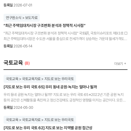
제도·업무절차 및 업계 인식 간의 괴리로 인한 도입 효과 및 수용성 저하 ◦ 스마트 건설기술
「청년 삶의 질 향상과 주거안정을 위한 중장기 정책 방향 연구」는 이러한 문제의식 위에서
등록일
2026-07-01
정착을 위한 시장 기반(발주·단가·인증 체계·표준 시방서 등)과 교육·훈련 미비 ◦ AI 등 기반
청년 주거정책이 나아가야 할 중장기적 방향을 종합적으로 제시한다. 이 연구는
유지관리 첨단화에 필요한 데이터 적정 규모·신뢰성 확보와 관련 기술 국산화 부족 ◦ ITS
주거실태조사 마이크로데이터를 분석하여 청년 가구의 주거 특성과 정책 수요가 시기별로
연구원소식 > 보도자료
고도화 지체, 업체 규모 관련 규제 등으로 인한 기술 정체와 데이터 개방·표준화·연계 미흡
어떻게 변화해 왔는지를 검토하고, 여기에 청년 당사자와 현장 활동가를 대상으로 한
□ 김혜란 연구위원과 연구진은 브리프를 통해 다음과 같은 정책 지원방안을 제시하였다.
“최근 주택임대차시장 구조변화 분석과 정책적 시사점”
초점집단면접(FGI) 결과를 더해 통계와 현장의 목소리를 함께 담아냈다. 이를 토대로
◦ (건설 위주의 전통적 도로 산업에 대한 디지털 전환 지원) 업계의 수월한 BIM 활용을 위한
‘청년의 자립과 사회통합 기반으로서 주거’라는 2035년 청년 주거의 미래 비전을 새롭게
“최근 주택임대차시장 구조변화 분석과 정책적 시사점” 국토硏, 국토이슈리포트 제93호 □
BIM 라이브러리 고도화 및 스마트 건설기술 개발·교육·도입 효과 계량화 등 투자 확대 추진
설정하고, 사각지대 없는 주거안전망 강화, 교육·일자리 연계 등 6대 부문에 걸친 중장기
최근 주택임대차시장은 수도권·서울을 중심으로 전세가격이 상승하는 가운데 월세가격도
◦ (시설 노후화에 대응하기 위한 유지관리 중심으로의 산업 이동) 도로 산업 구조 재편을
정책 과제를 도출했다. KRIHS: 이 연구를 수행하게 된 동기는? 이길제: 2017~2019년
전국적으로 상승세를 지속하고 있으며, 전월세 매물 감소 등 매물량 변화에 관심이 집중되고
위한 유지관리사업 중·대형화와 AI·IoT 기반 선제적 유지관리로의 전환 촉진 및 관련 전문가
등록일
2026-05-14
저출산고령사회위원회 인구·재정분과에 참여하면서 본격적으로 청년 주거문제를 해결하기
있으나, 임대차시장 구조적 변화와 원인에 대한 분석은 미흡한 상황이다. ◦ 수도권·서울은
양성 ◦ (첨단기술 보유기업의 육성 기반 조성) 민간의 창의적인 신기술 도입을 제안하는
위한 정책방향과 대안에 대해 고민하기 시작했다. 그런데, 청년 주거문제를 들여다보면
전세가격 반등이 나타나는 반면, 지방은 회복이 지연되며 권역 간 가격 흐름의 차별화가
상향식 공모사업 확대와 기술 인증 시 요구사항 구체화 및 민(중소기업)·관(도공 등) 공동
볼수록 교육과 고용, 지역, 복지 등 여러 문제가 복합적으로 얽혀 있어 해결하기가 너무
확대되고 있으며, 월세가격은 지역 구분 없이 상승세를 유지하면서 전세·월세가 동시에
국토교육
연구 장려 ◦ (도로 산업 해외 시장 진출 지원) 금융기관·공기업·민간 업계 등 협의체 구성과
(8)
더보기
어려웠고, 청년들이 실제 만족하고 체감할 수 있는 정책 대안을 만드는 것이 가능한지에
상승하는 양상이 나타남 ◦ 이와 같은 변화는 금리, 공급, 제도, 시장 불안 요인 등 다양한
국제 도로교통 기관 간 MOU 확대 등을 통한 정보 교류 및 컨설팅 지원, 국산 첨단기술의
대해서도 회의적이었다. 그러다, 2025년 원내에 청년주거정책연구단이 만들어지면서
요인이 복합적으로 작용한 결과로 제기되고 있으나, 최근 임대차시장 변화가 단기적
국제표준화 도모
그동안 고민해왔던 청년 주거문제에 대한 문제의식들을 정리해보고, 큰 틀에서의 방향성을
변동인지 구조적 변화인지에 대한 종합적 진단은 부족한 상황 ◦ 임대차시장을 보다
국토교육 > 국토교육자료 > 지도로 보는 우리국토
정립해 보고자 이 연구를 수행하게 되었다. KRIHS: 이 연구의 의미는 무엇인가? 이길제:
면밀하게 분석하기 위해서는 주택공급, 금융 등 다양한 세부 요인과 함께 매매시장과 연동,
기존 주거정책 연구들이 특정 취약계층에 초점을 맞췄던 것과 달리, 이 연구는 만 19~39세
[지도로 보는 우리 국토 65] 우리 동네 공원·녹지는 얼마나 될까
계약갱신청구권 활용 등 구조적 요인에 대한 고려가 필요하며, 금번 이슈리포트는 이러한
전체 청년을 포괄적으로 다룬 장기적 관점의 선도적 연구라는 데 의미가 있다. 또한, 청년의
종합적인 관점에서 임대차시장 상황을 진단하고 구체적인 분석 근거를 제시하고자 함 □
우리 동네 공원·녹지는 얼마나 될까? 지도로 보는 우리 국토·65 ※2022년 기준 공원 녹지
주거 문제를 단순히 ‘집’의 문제로 국한하지 않고 일자리, 금융(부채), 교육 등 삶 전반의
국토연구원(원장직무대행 김명수) 주택·부동산연구센터 박진백 부연구위원과 연구진은
등의 공간은 신체활동을 촉진하고 정신건강에도 긍정적인 영향을 미치는 공간이다. 모든
차원과 연결해 다차원적으로 조명했다. 이 과정에서 ‘공간’, ‘경제’, ‘시간(생애주기)’이라는 세
국토이슈리포트 제93호 "최근 주택임대차시장 구조변화 분석과 정책적 시사점" 을 통해
계층의 사람들이 도시의 자원과 기회를 공평하게 이용할 수 있는 기회를 제공하므로
등록일
2024-05-30
가지 핵심 키워드를 도출해 청년 주거 비전과 사회통합 기반의 방향성을 입체적으로
매매·전세·월세시장 간 연동 구조와 계약갱신요구권 등 제도적 요인을 종합적으로 분석하고,
취약계층을 위한 사회적 포용의 관점에서 중요하다. 특히 취약계층은 건강한 생활환경에
구체화할 수 있었다. 단편적인 전월세 자금 대출이나 공급 확대를 넘어, 연령통합적 관점에
임대차시장 안정을 위한 정책방안을 제안하였다. □ 박진백 부연구위원과 연구진은 최근
대한 접근이 제한적이고, 환경 변화의 부정적인 영향을 가장 많이 받기 때문에 질 높은
국토교육 > 국토교육자료 > 지도로 보는 우리국토
기반한 주거지원 제도로의 패러다임 전환이 필요하다는 제안을 한 것도 성과라 할 수 있다.
주택임대차시장이 전세와 매매 간 상호작용 구조가 시기와 지역에 따라 변화하는 가운데,
공원과 녹지 공간은 취약계층의 삶의 질 향상에도 기여할 수 있다. 도시공원에 포함된
전세사기와 과도한 부채 증가처럼 기존 수요자 맞춤형 지원이 낳은 부정적 파급효과를
전세가격과 계약갱신요구권 행사가 밀접히 연동되며 매물 형성에 복합적으로 작용하는
[지도로 보는 우리 국토 62] 지도로 보는 지역별 공원 접근성
자연경관과 공원시설(운동·휴게시설 등)이 제공하는 공원 서비스 역시 도시민의 삶의 질을