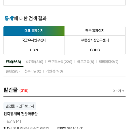
'통계'
에 대한 검색 결과
대표 홈페이지
영문 홈페이지
선
선
택
택
국공유지연구센터
부동산시장연구센터
됨
안
선
선
됨
택
택
UBIN
GDPC
안
안
선
선
됨
됨
택
택
안
안
선택됨
선택안됨
선택안됨
선택안됨
선택안
전체(568)
발간물(319)
연구원소식(229)
국토교육(8)
멀티미디어(7)
됨
됨
선택안됨
선택안됨
선택안됨
콘텐츠(5)
첨부파일(0)
직원검색(0)
발간물
(319)
더보기
발간물 > 연구보고서
건축통계의 전산화방안
국토연 91-11
저자
김영표,최병남,김순희,이정희
발행일
1991-12-31