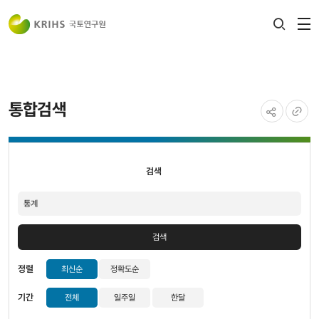
전
검색
열
레이어
열기
통합검색
공유하기
URL
검색
복사
검색
검색
정렬
최신순
정확도순
기간
전체
일주일
한달