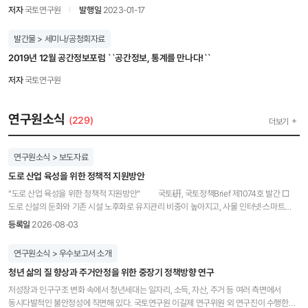
소비심리지수의 수준을 구분하고 상황을 한눈에 식별할 수 있도록 지도상에 표현하고
저자
국토연구원
발행일
2023-01-17
있습니다. * 수도권 지도는 서울 등 지역별 색상 표현을 위해 작성된 지도로 실제 지도와
지역의 모양, 위치에 차이가 있을 수 있습니다. ※ 통계청 KOSIS 홈페이지에서 ‘부동산시장
발간물 > 세미나/공청회자료
소비심리지수’ 데이터가 제공됩니다. - ‘국내통계>기관별통계>연구기관>국토연구원>
부동산시장 소비자심리조사’ 에서 확인 가능합니다. ※ 국토연구원 부동산시장정책연구센터
2019년 12월 공간정보포럼 ``공간정보, 통계를 만나다!``
홈페이지(kremap.krihs.re.kr)에서 부동산시장 소비심리지수와 관련된 다양한 자료 구독이
가능합니다.
저자
국토연구원
연구원소식
(229)
더보기
연구원소식 > 보도자료
도로 산업 육성을 위한 정책적 지원방안
“도로 산업 육성을 위한 정책적 지원방안” 국토硏, 국토정책Brief 제1074호 발간 □
도로 신설의 둔화와 기존 시설 노후화로 유지관리 비중이 높아지고, 사물 인터넷·스마트
건설 등 첨단기술이 도입됨에 따라 건설사업 위주에서 산업적 관점으로의 도로 정책 전환이
등록일
2026-08-03
필요 ◦ 현행 법규 및 국가 통계 분류상 도로 산업의 범위가 명확하지 않고, 업계 현황 또한
건설·ITS 등 일부 분야에 대해 제한적·일회성으로 집계되어 종합적인 실태·동향 파악이 필요
연구원소식 > 우수보고서 소개
□ 국토연구원(원장 임재만) 도로정책연구센터 김혜란 연구위원과 연구진은 국토정책 Brief
청년 삶의 질 향상과 주거안정을 위한 중장기 정책방향 연구
제1074호 “도로 산업 육성을 위한 정책적 지원방안”을 발간하고 정책방안을 제안하였다. □
도로 산업 관계기관의 기존 업계 현황을 파악하고 이해당사자와 전문가 의견수렴을
저성장과 인구구조 변화 속에서 청년세대는 일자리, 소득, 자산, 주거 등 여러 측면에서
바탕으로 도로 산업의 발전을 저해하는 주요 현안을 다음과 같이 진단 ◦ BIM의 속성과 기존
동시다발적인 불안정성에 직면해 있다. 국토연구원 이길제 연구위원 외 연구진이 수행한