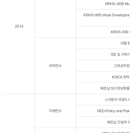
KRIHS-ADB Munici
KRIHS-WB Urban Development a
2014
KRIHS-IDB U
네팔 룸
국토 및 지역개
위탁연수
고위공무원 및
KOICA 위탁 
베트남 토지정보화를 위
스리랑카 국방도시개
자체연수
NSDI Policy and Pl
베트남 건설부 초청