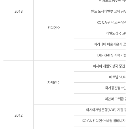
에콰도르 공무원 위탁 
2013
인도 도시개발부 고위 공무원
KOICA 위탁 교육 연수
위탁연수
개발도상국 고위공
파라과이 아순시온시 공무원
IDB-KRIHS 지속가능
아시아 개발도상국 중견 공
베트남 VUP
자체연수
국가공간정보인프라(
미얀마 고위급 공
아시아개발은행(ADB) 지원 몽
2012
KOICA 위탁연수: 네팔 룸비니지