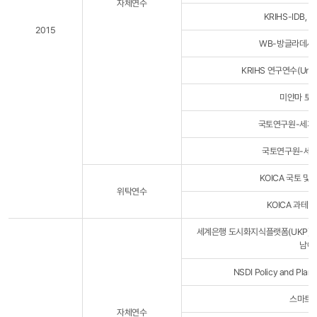
자체연수
KRIHS-IDB,
2015
WB-방글라데시 
KRIHS 연구연수(Unders
미얀마 토
국토연구원-세계은
국토연구원-세계
KOICA 국토 및
위탁연수
KOICA 과테
세계은행 도시화지식플랫폼(UKP)
남아
NSDI Policy and P
스마트 
자체연수