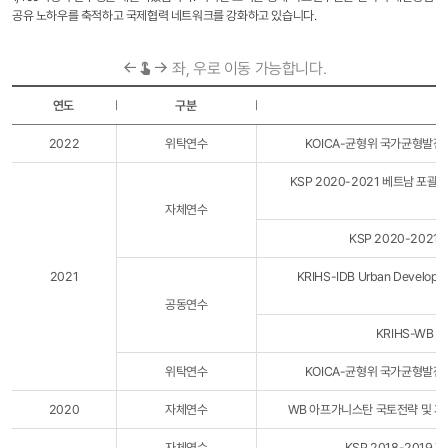
공유 노하우를 축적하고 국제협력 네트워크를 강화하고 있습니다.
좌, 우로 이동 가능합니다.
연도
구분
글로벌개발역량강화
2022
위탁연수
KOICA-균형위 국가균형발전
연수
목록
KSP 2020-2021 베트남 포
-
연도,
자체연수
구분,
KSP 2020-202
연수명
2021
KRIHS-IDB Urban Developme
공동연수
KRIHS-WB 
위탁연수
KOICA-균형위 국가균형발전
2020
자체연수
WB 아프가니스탄 국토전략 및 계
자체연수
KSP 2018-201