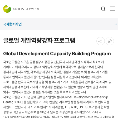
전
검색
열
레이어
국제협력사업
열기
글로벌 개발역량강화 프로그램
공유하기
URL
Global Development Capacity Building Program
복사
국토연구원은 지구촌 공동성장과 공존 및 선진국과 저개발국간 지식격차 최소화에
기여하기 위해 우리나라 정부의 역량강화사업에 적극적으로 참여함으로써 한국의
경제개발과 지역개발, 국토개발 과정에서 축적한 경험과 기술전수 및 정책사례 소개를
통하여 협력국의 발전에 필요한 인재양성을 지원하고 있습니다. 이러한 교육연수
프로그램은 한국의 국토개발 경험 및 정책사례 소개와 교육을 통해 연수참가국의 국토 및
지역개발정책 수립에 기여하고 해당과정 전문분야의 일반적 현황과 변화·발전 추세에
맞추어 협력국의 발전가능성을 제시하는 것을 목표로 하고 있습니다.
국토연구원은 2010년 말에 글로벌개발협력센터(Global Development Partnership
Center, GDPC)를 설립하였고, 교육, 컨설팅, 계획수립 등을 통해 체계적으로 협력국을
지원하고 있습니다. 개소 이후 현재까지 세계은행, IDB, ADB, UN ESCAP 등과 협력한
공동 워크숍 및 자체연수로 총 90건에 달하는 초청연수를 개최하였으며, 79개국
1,400여명의 연수생을 배출하였습니다. 이러한 노력을 통해 국토연구원은 한국의 개발경험