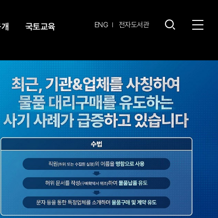
영문
ENG
전자도서관
공개
국토교육
전체
사이트
검색
열기
레이어
열기