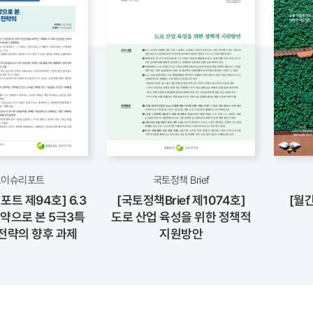
토이슈리포트
국토정책 Brief
트 제94호] 6.3
[국토정책Brief 제1074호]
[월간
약으로 본 5극3특
도로 산업 육성을 위한 정책적
전략의 향후 과제
지원방안