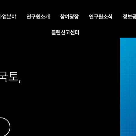
 사업분야
연구원소개
참여광장
연구원소식
정보
클린신고센터
국토,
국토,