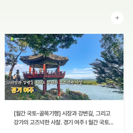
더보기
[월간 국토-골목기행] 시장과 강변길, 그리고
강가의 고즈넉한 사찰. 경기 여주 l 월간 국토
10월호