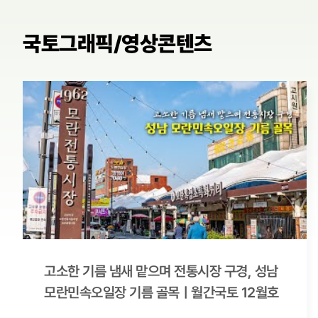
국토그래픽/영상콘텐츠
고소한 기름 냄새 맡으며 전통시장 구경, 성남
모란민속오일장 기름 골목ㅣ월간국토 12월호