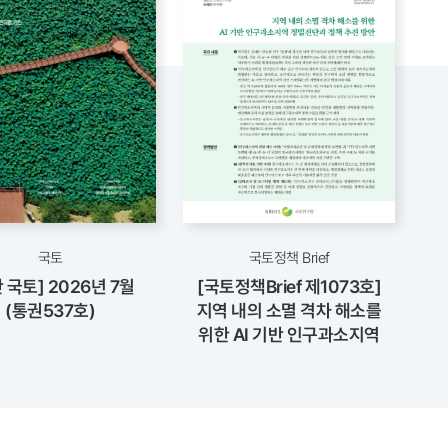
국토
국토정책 Brief
 국토] 2026년 7월
[국토정책Brief 제1073호]
(통권537호)
지역 내의 소멸 격차 해소를
시
위한 AI 기반 인구과소지역
정밀진단과 정책 추진 방안