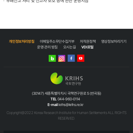
부패신고 처리 및 신고자 보호 등에 관한 운영지침
개인정보처리방침
이메일주소무단수집거부
저작권정책
영상정보처리기기
운영·관리 방침
오시는길
VDI포털
네이버
인스타그램
블로그
페이스북
유튜브
(30147) 세종특별자치시 국책연구원로 5 (반곡동)
TEL
044-960-0114
E-mail
krihs@krihs.re.kr
Copyright@2022 Korea Research Institute for Human Settlements ALL RIGHTS
RESERVED.