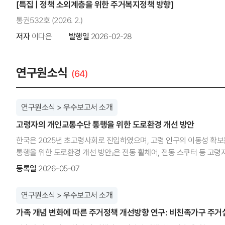
[특집 | 정책 소외계층을 위한 주거복지정책 방향]
통권532호 (2026. 2.)
저자
이다은
발행일
2026-02-28
연구원소식
(64)
연구원소식 > 우수보고서 소개
고령자의 개인교통수단 통행을 위한 도로환경 개선 방안
한국은 2025년 초고령사회로 진입하였으며, 고령 인구의 이동성 확
통행을 위한 도로환경 개선 방안」은 전동 휠체어, 전동 스쿠터 등 고령
도로 환경과 제도적 개선책을 제시하고 있다. KRIHS: 이 연구를 수
등록일
2026-05-07
한다. 자율주행차나 도심항공교통(UAM) 같은 첨단 기술들이 도시의 
대한 관심은 상대적으로 부족하다는 문제의식을 갖게 되었다. 특히 비
연구원소식 > 우수보고서 소개
이용하는 전동 휠체어 등을 단순한 의료 보조기구가 아니라, 모빌리
가족 개념 변화에 따른 주거정책 개선방향 연구: 비친족가구 주
진정한 모빌리티 시대로의 전환은 기술의 발전뿐만 아니라, 고령자와 
시작하게 되었다. KRIHS: 이 연구의 의미는 무엇인가? 김승훈: 기