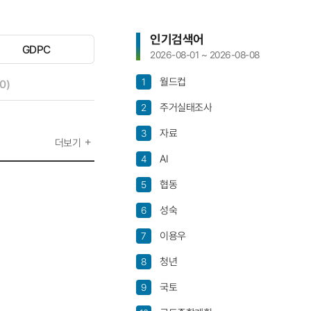
인기검색어
GDPC
선
2026-08-01 ~ 2026-08-08
택
안
월드컵
1
선택안됨
0)
됨
주거실태조사
2
자료
3
더보기
AI
4
협동
5
성숙
6
이용우
7
청년
8
국토
9