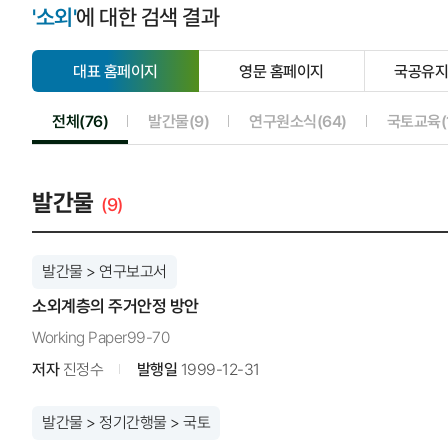
'소외'
에 대한 검색 결과
대표 홈페이지
영문 홈페이지
국공유
선
선
택
택
됨
안
선택됨
선택안됨
선택안됨
전체(76)
발간물(9)
연구원소식(64)
국토교육(1
됨
발간물
(9)
발간물 > 연구보고서
소외계층의 주거안정 방안
Working Paper99-70
저자
진정수
발행일
1999-12-31
발간물 > 정기간행물 > 국토