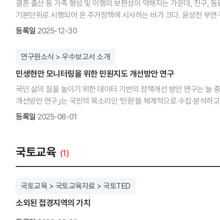
결혼·출산 등 가족 형성 및 이행의 보편성이 약해지는 가운데, 친구, 
PM을 독립적인 교통수단으로 조명했다는 데 큰 의미가 있다. 특히 
기본단위로 시행되어 온 주거정책에 시사하는 바가 크다. 윤성진 부연
고령자는 도보나 대중교통보다 오토바이나 전동 스쿠터 이용률이 높다 .
적용과 한계를 살펴보고 정책 방향을 제시한다. KRIHS: 이 연구를 수행
등록일
2025-12-30
법·제도 개선안과 도로 설계 가이드라인을 구체적으로 제안했다는 점에서
방법은 ‘결혼’이었다. 그런데 언제부턴가 결혼은 필수가 아닌 선택으로 
이용하는 어르신들을 직접 만나기 위해 전라남도 영광군과 충청남도 천안
등으로 개인 생애에서 혼자 지내는 시기가 길어진다. 혼자 사는 것은 
연구원소식 > 우수보고서 소개
있어도 풀이 무성하고 폭이 좁아 어쩔 수 없이 차들이 쌩쌩 달리는 차
개인의 문제에 머물지 않고 사회적 문제로 이어질 수 있다. 이러한 문제
차량을 분리하고 있었는데, 이러한 모범 사례를 보며 고령자 PM을 위한
민생현안 모니터링을 위한 민원지도 개선방안 연구
아플 때나 위기 상황에서 서로를 돕고, 심리적 유대감과 소속감, 안정감을
느꼈거나 아쉬웠던 점은? 김승훈: 고령자 PM 이용자들이 겪는 제도의 
과정에서 불편을 경험하거나 정책 이용에 제약이 있었다. 이를 다룬 연구가
국민 삶의 질을 높이기 위한 데이터 기반의 정책개선 방안 연구는 늘
보람차다. 하지만 안타깝게도 우리나라에는 아직 고령자 PM 사고에 
거주하는 사람’이 일치하지 않는 현상에 주목하며, ‘가족’이 주거정책
개선방안 연구｣는 국민의 목소리인 ‘민원’을 체계적으로 수집·분석하고
단순히 보행자 사고로 집계되다 보니, 뉴스 빅데이터 분석이나 설문조사에
구성 실태를 제시하고, 주거정책에 적용되는 가족 개념을 비판적으로 검
높이기 위한 데이터 기반의 정책 개선 방안을 제시하고 있다. KRIHS:
등록일
2025-08-01
있다면? 김승훈: 이번 연구에서 제기된 데이터의 한계를 극복하기 위해
비친족가구가 경험하는 주거불안 및 정책 접근 제약 요소를 확인할 수 있었
이루어지고 있지만, 그 결과가 국민 개개인의 삶에 어떻게 직결되는지
또한, 현재 고령자들이 타는 전동 기기들은 대부분 장애인용으로 개발된
생애경로’를 고려한 주거정책, ‘혼자 살기’ 외에 ‘함께 살기’를 선택할
경우가 많아, 국민이 체감할 수 있는 구체적인 사례를 찾고 싶었습니다.
친화적 PM을 개발하고, 이를 위한 기술적 표준과 안전 기준을 수립하
윤성진: 이 연구를 수행하며 많은 분을 인터뷰했다. 어떻게 함께 살게 
관점에서 접근한다면, 설득력 있는 분석을 통해 국민이 직접 체감할 수 
국토교육
(1)
지역계획학과로 박사를 취득하고 현재 국토연구원 도로정책센터 부연구위
좋고 어떠한 점이 불편한지 등을 여쭤보았다. 상당히 다양한 관계와 방
연구의 의미는 무엇인가? 장요한: 이 연구의 가장 큰 의미는 정책과 행
Justice 등이다.
살게 된 친구를 위로하면서 함께 살게 된 이야기, 코로나로 사업이 망한
목표를 가지고 하향식(Top-down)으로 추진되었다면, 이 연구는 국민
깊은 유대감을 가지고 돌보며 살아가는 모습이 인상적이었다. 가족과 
정책의 최우선 순위에 두는, 상향식(Bottom-up) 정책 결정의 가능
국토교육 > 국토교육자료 > 국토TED
KRIHS: 연구수행 시 보람을 느꼈거나 아쉬웠던 점은? 윤성진: 우리
바꾸는 데이터'의 실질적인 사례를 만들어, 민관 협치와 디지털 플랫폼 
소외된 접경지역의 가치
인구문제에 ‘대응’해야 하는 과제를 안고 있다. 두 방향 모두 중요하지
수행과정에서 있었던 에피소드는? 장요한: 이 연구에서 가장 큰 책임감
적응하는 관점에 보다 중점을 두었다. 사회적 수용성과 정책적 우선순
3년 치의 방대한 민원 데이터를 이관받았을 때, 데이터가 가진 가치만