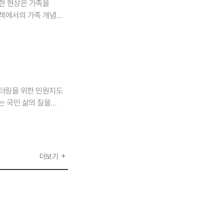
러한 현상은 가족을
 실제로 비도시지역
정책에서의 가족 개념
 적용하는 등, 실질적인
통적인 ‘함께 살기’
김승훈: 전동 스쿠터를
만혼, 이혼, 사별
 인도가 아예 없거나,
 취약성은 더 이상
용도로를 통해 PM과
었다. 이들은 함께 살며
구수행 시 보람을
 마련, 거주, 퇴거
)을 제시한 점이
구는 ‘가족’과 ‘함께
니터링을 위한 민원지도
찰청 데이터에서도
회적 인식 변화와 가족
는 국민 삶의 질을
 더 하고 싶은 연구가
파악하였다. 그 결과,
연구는 활발히
속 연구가 시급하다.
’가 아닌 ‘다양한
적인 방향을 제언하는
고려한 한국형 고령자
 있었던 에피소드는?
. 민원을 데이터의
대학 도시 및
 살면서 어떠한 점이
습니다. KRIHS: 이
자정책, Social
더보기
니가 돌아가셔서 혼자
 기존 정책이 거시적인
돌봐준 이야기 등 서로
의 실제 삶의 문제를
감사를 전하고 싶다.
다가가고 '국민의 삶을
 동시에, 저출생 등
HS: 연구
가족 및 가구 구성에
원회와의 MOU를 통해
책 수단으로 활용하고자
리가 되어 있었지만,