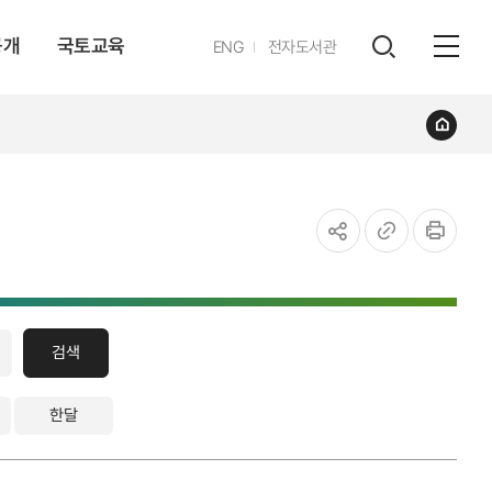
공개
국토교육
영문
ENG
전자도서관
전체
사이트
검색
열기
레이어
홈
열기
공유하기
URL
인쇄
복사
검색
한달