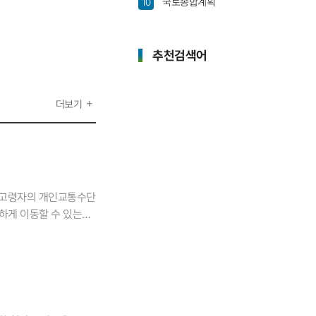
국토종합계획
10
추천검색어
더보기
 「고령자의 개인교통수단
하게 이동할 수 있는
도래했다는 이야기를 많이
 제약을 받는 교통약자에
자는 고령자가 주로
 한다고 생각했다.
 믿음으로 이 연구를
, 이 연구는 고령자