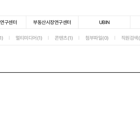
지연구센터
부동산시장연구센터
UBIN
선
선
선
택
택
택
안
안
안
선택안됨
선택안됨
선택안됨
선택안됨
)
멀티미디어(1)
콘텐츠(1)
첨부파일(0)
직원검색(
됨
됨
됨