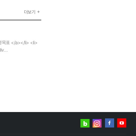
더보기
목표 </a></li> <li>
iv
p></div> <div
tle_box"><p>
> 국토의 균형발전과
 <div
alt="">중장기 국토정책
도</p></li> <li>
생현안 연구 내실화</p>
" alt="">연구·협력네트워크
<li>
네이버
인스타그램
계 강화</p></li>
t="">건강한 조직 문화를 위한
블로그
페이스북
유튜브