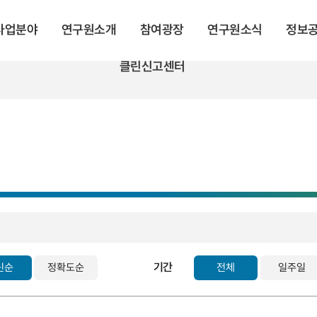
 사업분야
연구원소개
참여광장
연구원소식
정보
클린신고센터
기간
신순
정확도순
전체
일주일