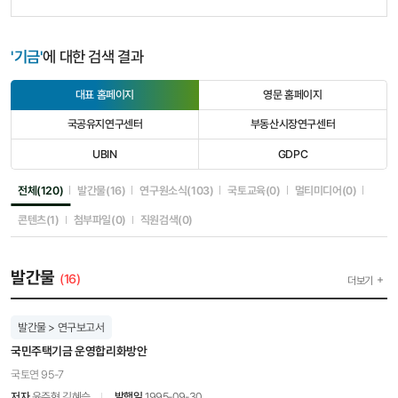
'기금'
에 대한 검색 결과
대표 홈페이지
영문 홈페이지
선
선
택
택
국공유지연구센터
부동산시장연구센터
됨
안
선
선
됨
택
택
UBIN
GDPC
안
안
선
선
됨
됨
택
택
안
안
선택됨
선택안됨
선택안됨
선택안됨
선택안됨
전체(120)
발간물(16)
연구원소식(103)
국토교육(0)
멀티미디어(0)
됨
됨
선택안됨
선택안됨
선택안됨
콘텐츠(1)
첨부파일(0)
직원검색(0)
발간물
(16)
더보기
발간물 > 연구보고서
국민주택기금 운영합리화방안
국토연 95-7
저자
윤주현,김혜승
발행일
1995-09-30