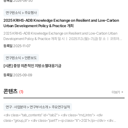
등록일
2026-06-30
공간구조로 형성·변화되고 있는지 모니터링하는 노력은 부족 □ 국토연구원(원장직무대행
김명수) 건설·민간투자·자원연구센터 정동호 부연구위원과 연구진은 국토정책 Brief
연구원소식 > 주요행사
제1069호 “인구감소대응 콤팩트-네트워크 생활권, 진단·시뮬레이션을 통해 모니터링 기반
2025 KRIHS-ADB Knowledge Exchange on Resilient and Low-Carbon
마련”을 통해 공간구조 목표 시나리오에 따라 경계가 다른 2040년 장래 지역생활권을
Urban Development Policy & Practice 개최
도출하였다. □ 황명화연구위원과 연구진은 보고서를 통해 다음과 같은 정책방안을
제시하였다. ◦ 소멸위기지역 재도약을 위한 생활권 중심 집약형 도시 조성(국정과제 54),
2025 KRIHS-ADB Knowledge Exchange on Resilient and Low-Carbon Urban
균형성장을 위한 공공서비스 광역화(국정과제 49)에 본 연구의 모형을 활용하여 증거 기반
Development Policy & Practice 개최 일 시 ㅣ 2025.11.3.(월)~7.(금) 장 소 ㅣ 코트야드
국정과제 추진 강화 ◦ 광역계획, 도시계획 등을 수립할 때, 본 연구의 결과를 적용하여 상·
메리어트 서울 남대문 호텔 국토연구원 글로벌개발협력센터(GDPC)는 아시아개발은행
등록일
2025-11-07
하위계획 간 정합성을 높이고, 콤팩트-네트워크 개념에 부합하는 생활권을 설정하여 이후의
(Asian Development Bank, ADB)과 공동으로 지난 11월 3일(월)~7일(금), 코트야드
공간구조 변화를 모니터링하고 계획으로 환류하는 Plan-Do-Check-Act(PDCA)의
메리어트 서울 남대문(한양룸 3+4)에서 「2025 KRIHS-ADB Knowledge Exchange on
연구원소식 > 언론보도
선순환체계 구축 ◦ 인구감소정책의 중복투자 방지 및 파급효과 제고를 위해 정책투자
Resilient and Low-Carbon Urban Development Policy & Practice」를 개최했다. e-
(사업발굴, 기금배분 등)의 기본 공간단위를 ‘시·군’에서 ‘생활권’ 단위로 전환하고 이를 위한
[시론] 중앙 의존적인 지방소멸대응기금
아시아 및 지식협력기금(Korea e-Asia Knowledge Partnership, EAKPF)이 후원하고,
단위공간을 본 연구의 모형으로 파악
국토교통부가 지원한 이번 연수에는, ADB의 개발도상국 회원국(Developing Member
등록일
2025-09-09
Countries, DMC) 6개국에서 참가자 12인, ADB 관계자 10인, 총 22인이 참가하여 한국의
도시 개발 정책과 각 참여국의 관련 분야 현황 및 주요 이슈를 공유했다. 연수는 주제발표,
현장방문, 네트워킹 세션, 액션플랜(Action Plan) 발표 등으로 구성되었으며, 참가자들은
콘텐츠
(1)
더보기
탄소 중립을 위한 도시 정책, 신도시 개발, 기후변화 대응을 위한 도시의 행동 계획를 주제로
발표를 들었으며, 난지도, 선유도 공원, 판교 신도시, 노원 에너지 제로 주택단지를 방문하여
현장에서 실제 적용 사례를 시찰했다. 4일 화요일 개회식에서는 Kristina Katich ADB
연구 · 사업분야 > 연구부서소개 > 주요연구실적
선임전문가의 환영사를 시작으로, 조판기 국토연구원 부원장의 환영사, 최병길 국토교통부
과장의 축사가 이어졌다. 5일 수요일 오전 실시한 네트워킹 세션에는 주택도시보증공사,
<div class="tab_contents" id="tab2"> <div class="rnd_intro"> <div
한국해외인프라도시개발지원공사, 서울국제개발협력단, 그리고 도화엔지니어링, RMS
class="group_b"> <div class="part1"><p class="ti">2021</p></div> <div
Platform, ESTECH ENG가 참여하여 각자 기관 및 기업을 소개하고 질의응답 시간을 거쳐,
class="part2"> <ul class="bul2"> <li>지역별 주택수요 및 임대주택 유효수요분석