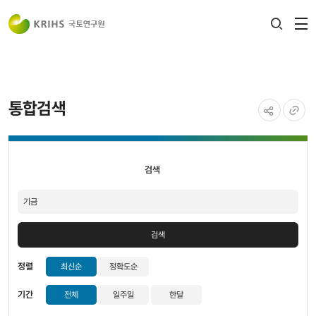
전
검색
열
레이어
열기
통합검색
공유하기
URL
검색
복사
검색
검색
정렬
최신순
정확도순
기간
전체
일주일
한달