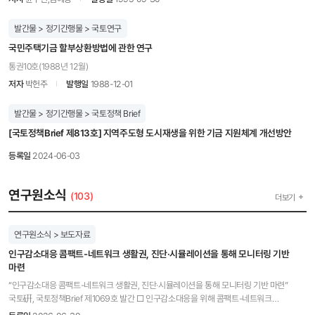
발간물 > 정기간행물 > 국토연구
국민주택기금 할부상환방법에 관한 연구
통권10호(1988년 12월)
저자
박헌주
발행일
1988-12-01
발간물 > 정기간행물 > 국토정책 Brief
[국토정책Brief 제813호] 지역주도형 도시재생을 위한 기금 지원체계 개선방안
등록일
2024-06-03
연구원소식
(103)
더보기
연구원소식 > 보도자료
인구감소대응 콤팩트-네트워크 생활권, 진단·시뮬레이션을 통해 모니터링 기반
마련
“인구감소대응 콤팩트-네트워크 생활권, 진단·시뮬레이션을 통해 모니터링 기반 마련”
국토硏, 국토정책Brief 제1069호 발간 □ 인구감소대응을 위해 콤팩트-네트워크
생활권체계를 구축하여 국민 삶의 질을 높이고자 하나, 실제 생활권이 콤팩트-네트워크한