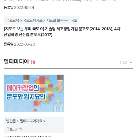
멀어져서 청년이 생각하는 가치관을 제대로 공감하고 연구에 담아낼 수 있을까 하는 우려가
개발과 교류가 지역 활성화에 기여한다는 시사점을 도출 □ 김은란 선임연구위원과
소비활동을 중심으로 지역경제의 상태와 변화상의 지속적인 모니터링을 위한 개발한
있었다. 그래서 2009년부터 2024년까지 트렌드에 관한 책을 쭉 읽어보고, 주요한 트렌드
등록일
2023-10-24
연구진은 보고서를 통해 다음과 같은 정책을 제안하였다. ◦ (지방 대도시 중심성과 연계성
지표로, 해당지역에서 발생하는 인구와 소비, 생산과 관련된 활동을 나타냄 지역활력지수=
키워드를 정리하면서 통계에서 말해주지 않는 청년 세대의 심리나 정서, 욕구, 가치관을
강화) 광역권 내 대도시의 광역거점기능 강화 및 주변지역과 생활거점 간 연계 강화, 지자체
인구활력도(경제활동인구수(2021), 학령인구수(2021), 체류인구수(2021)) + 소비활력도
이해하고, 연구에 담아내고자 하였다. 물론 모든 청년들이 이런 트렌드에 동의하거나
국토교육 > 국토교육자료 > 지도로 보는 우리국토
간 유연한 협력체계 구축으로 거점지역 고차서비스 기능 확충 및 접근성 강화 ◦ (다양성과
(소매업 및 음식 주점업 월매출액(2021), 총수입금액(2020), 카드이용금액(2021)) +
공감하지 않을 수는 있지만, 청년 당사자가 아닌 관점에서 청년 세대의 기저에 흐르는
혁신성을 강화할 수 있는 일자리 생태계 조성) 광역권 내 지방 대도시를 거점으로 지역산업
[지도로 보는 우리 국토 9] 기술형 제조창업기업 분포도(2014-2018), 4차
생산활력도(사업체 매출액(2020),사업체 개수(2020),일자리수(2022.10),창업률(2020))
불안감과 정서, 욕구 등을 이해하는 데 많은 도움이 되었다. KRIHS: 연구수행 시 보람을
체질개선과 안정성을 위한 일자리 다양성 강화, 청년과 여성을 포함한 다양한 계층이 장기적
산업혁명 신산업 분포도(2017)
데이터별 상세한 출처 및 기준시점은 인터랙티브 리포트 웹페이지에서 확인 가능 산출방법:
느꼈거나 아쉬웠던 점은? 이길제: 이 연구를 하면서 개인적으로 설정했던 가장 큰 목표는
커리어를 설계할 수 있는 일자리 제공 ◦ (창의적이고 매력적인 직주락 환경조성) 유연하고
세부지표별 경향이나 특성을 검토한 후, 해당 시군구가 전체에서 어떤 위치를 차지하는지를
청년 주거문제 및 주거정책과 관련해서 지금까지 논의되었던 여러 이슈나 기존에
등록일
2022-06-20
창의적인 근로환경 조성을 위한 제도적 지원, 산업, 주거문화, 복지가 유기적으로 결합된
파악하기 위해 지표별 값을 표준화. 표준화 점수는 각 지표변량을 선형표준화하여
논의되었던 내용들, 관련 계획, 청년 주거실태의 변화과정, 청년 주거정책 등을 전반적으로
정책 패키지 마련 ◦ (지역경제 혁신과 성장을 위한 지방대학 역할 강화) 대학을 구심점으로
0~100점으로 변환 세부지표별 표준점수를 바탕으로 인구,소비,생산 등 3개 영역에 대한
정리함으로써 앞으로의 청년 주거정책 연구에 기초를 다지는 것이었다. 그런 측면에서 이
한 효과적인 정책수단 발굴과 재정투입, 지역대학-기업-연구소 협력 강화, 지방대학을
값을 계산하여, 각 영역별 활력지수를 산출하고 순위를 산정 각 영역별 점수값을 합산하고
연구는 어느 정도 성과가 있었다고 생각하며, 보람도 느낄 수 있었다. 하지만, 청년 주거문제
멀티미디어
(1)
더보기
혁신인재 양성거점으로 활용
동일가중치를 적용하여 평균점수를 구하여 지역활력지수를 산출 지역활력지수 종합
해결에 관해서는 큰 틀에서의 방향만 제시하였고, 구체적인 정책대안을 제시하지는
인구활력도 소비활력도 생산활력도 작성:국토연구원 이영주 연구위원(leeyj@krihs.re.kr),
못했다는 점에서 아쉬움이 크게 남는다. KRIHS: 앞으로 더 하고 싶은 연구가 있다면?
임은선 선임연구위원(esim@krihs.re.kr) 자료: 1)국토연구원 인터랙티브 리포트, 지역경제
이길제: 이번 연구에서 제안한 비전을 실현하기 위해, 청년의 취업·창업 정책과 주거지원을
활력도가 높은 지역은 어디?
물리적·제도적으로 통합해 제공하는 실질적인 정책 연계 모델을 좀 더 깊이 연구하고 싶다.
http://interactive.mangosystem.com/interactive/vitalityindex/index.html 2)이영주,
아울러 비수도권 청년의 유출을 막고 지역 정착을 유도하기 위해 귀농·창업 청년 등의
임은선,정우성,2022. 지역경제 모니터링을 위한 지역활력지수 개발 및 활용방안, 세종:
특수한 수요를 반영한 지역 맞춤형 로컬 주거지원 전략, 그리고 전월세 보증금 대출 중심의
국토연구원
지원이 가계부채와 임대료 상승에 미친 영향을 계량적으로 분석해 부채에 의존하지 않는
지속 가능한 주거비 보조 시스템을 설계하는 연구도 이어가고 싶다. 장기적으로는 특정 연령
기준에 얽매이지 않고 생애주기적 위험과 개인의 주거 욕구에 유연하게 대응할 수 있는
‘연령통합적’ 주거복지 제도로의 개편 가능성에 대해서도 심층적으로 연구를 시도해 보고
발간물 > 멀티미디어자료 >
싶다. 이길제 연구위원은 2016년 서울대학교 환경대학원에서 도시계획학 박사를 취득하고
현재 국토연구원 주거정책연구센터 연구위원으로 재직 중이다. 주요 연구분야는 주거복지,
국토그래픽
주택정책, 부동산정책, 기초생활보장, 사회보장 행정데이터 등이다.