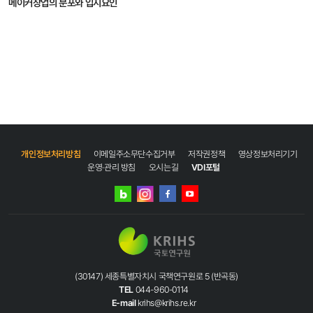
메이커창업의 분포와 입지요인
개인정보처리방침
이메일주소무단수집거부
저작권정책
영상정보처리기기
운영·관리 방침
오시는길
VDI포털
네이버
인스타그램
블로그
페이스북
유튜브
(30147) 세종특별자치시 국책연구원로 5 (반곡동)
TEL
044-960-0114
E-mail
krihs@krihs.re.kr