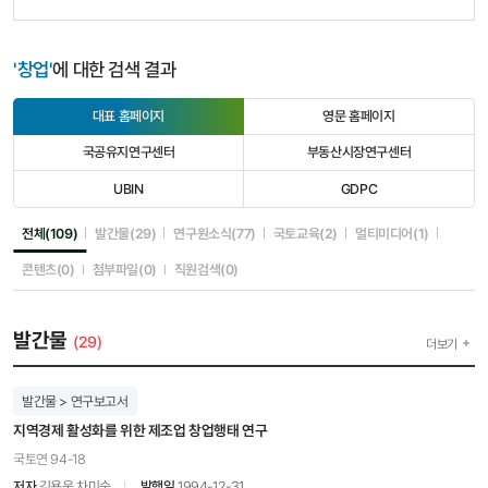
'창업'
에 대한 검색 결과
대표 홈페이지
영문 홈페이지
선
선
택
택
국공유지연구센터
부동산시장연구센터
됨
안
선
선
됨
택
택
UBIN
GDPC
안
안
선
선
됨
됨
택
택
안
안
선택됨
선택안됨
선택안됨
선택안됨
선택안됨
전체(109)
발간물(29)
연구원소식(77)
국토교육(2)
멀티미디어(1)
됨
됨
선택안됨
선택안됨
선택안됨
콘텐츠(0)
첨부파일(0)
직원검색(0)
발간물
(29)
더보기
발간물 > 연구보고서
지역경제 활성화를 위한 제조업 창업행태 연구
국토연 94-18
저자
김용웅,차미숙
발행일
1994-12-31