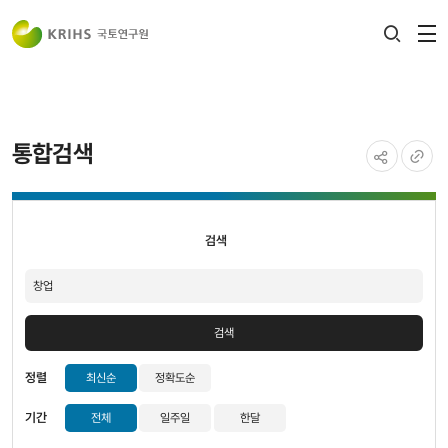
전
검색
열
레이어
열기
통합검색
공유하기
URL
검색
복사
검색
검색
정렬
최신순
정확도순
기간
전체
일주일
한달