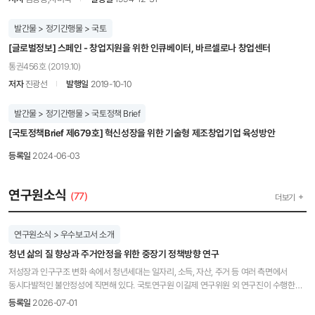
발간물 > 정기간행물 > 국토
[글로벌정보] 스페인 - 창업지원을 위한 인큐베이터, 바르셀로나 창업센터
통권456호 (2019.10)
저자
진광선
발행일
2019-10-10
발간물 > 정기간행물 > 국토정책 Brief
[국토정책Brief 제679호] 혁신성장을 위한 기술형 제조창업기업 육성방안
등록일
2024-06-03
연구원소식
(77)
더보기
연구원소식 > 우수보고서 소개
청년 삶의 질 향상과 주거안정을 위한 중장기 정책방향 연구
저성장과 인구구조 변화 속에서 청년세대는 일자리, 소득, 자산, 주거 등 여러 측면에서
동시다발적인 불안정성에 직면해 있다. 국토연구원 이길제 연구위원 외 연구진이 수행한
「청년 삶의 질 향상과 주거안정을 위한 중장기 정책 방향 연구」는 이러한 문제의식 위에서
등록일
2026-07-01
청년 주거정책이 나아가야 할 중장기적 방향을 종합적으로 제시한다. 이 연구는