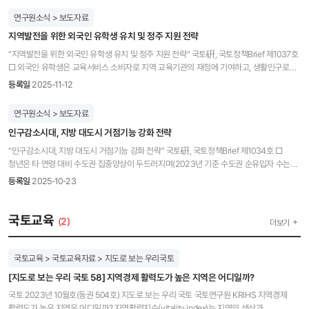
주거실태조사 마이크로데이터를 분석하여 청년 가구의 주거 특성과 정책 수요가 시기별로
연구원소식 > 보도자료
어떻게 변화해 왔는지를 검토하고, 여기에 청년 당사자와 현장 활동가를 대상으로 한
지역발전을 위한 외국인 유학생 유치 및 정주 지원 전략
초점집단면접(FGI) 결과를 더해 통계와 현장의 목소리를 함께 담아냈다. 이를 토대로
‘청년의 자립과 사회통합 기반으로서 주거’라는 2035년 청년 주거의 미래 비전을 새롭게
"지역발전을 위한 외국인 유학생 유치 및 정주 지원 전략" 국토硏, 국토정책Brief 제1037호
설정하고, 사각지대 없는 주거안전망 강화, 교육·일자리 연계 등 6대 부문에 걸친 중장기
□ 외국인 유학생은 교육서비스 소비자로 지역 교육기관의 재정에 기여하고, 생활인구로
정책 과제를 도출했다. KRIHS: 이 연구를 수행하게 된 동기는? 이길제: 2017~2019년
지역에 활력을 제공하며, 잠재적 노동인력으로 역할 가능 ◦ 지방소멸 대응 차원에서 외국인
등록일
2025-11-12
저출산고령사회위원회 인구·재정분과에 참여하면서 본격적으로 청년 주거문제를 해결하기
유학생의 학업단계 이후 계속 체류를 지원하는 정책추진을 위한 광역지자체의 역할이
위한 정책방향과 대안에 대해 고민하기 시작했다. 그런데, 청년 주거문제를 들여다보면
커지고, ‘잠재적 노동인력’으로서 외국인 유학생 역할이 점차 강조 □ 국토연구원
연구원소식 > 보도자료
볼수록 교육과 고용, 지역, 복지 등 여러 문제가 복합적으로 얽혀 있어 해결하기가 너무
(원장직무대행 김명수) 국가균형발전지원센터 서연미 선임연구위원과 연구진은 국토정책
어려웠고, 청년들이 실제 만족하고 체감할 수 있는 정책 대안을 만드는 것이 가능한지에
인구감소시대, 지방 대도시 거점기능 강화 전략
Brief 제1037호 “지역발전을 위한 외국인 유학생 유치 및 정주 지원 전략”을 발간하였다. □
대해서도 회의적이었다. 그러다, 2025년 원내에 청년주거정책연구단이 만들어지면서
외국인 유학생을 대상으로 한 설문조사 결과, 외국인 유학생들은 졸업 후에도 대학이 소재한
"인구감소시대, 지방 대도시 거점기능 강화 전략" 국토硏, 국토정책Brief 제1034호 □
그동안 고민해왔던 청년 주거문제에 대한 문제의식들을 정리해보고, 큰 틀에서의 방향성을
지역(광역) 내 기업에 취업하여 계속 체류할 의사가 높으며(77.9%), 유학생 국내 취업지원을
청년은 타 연령 대비 수도권 집중양상이 두드러지며(2023년 기준 수도권 순유입자 수는
정립해 보고자 이 연구를 수행하게 되었다. KRIHS: 이 연구의 의미는 무엇인가? 이길제:
위해 인턴십 기회 제공이 가장 필요하다고 인식 □ 서연미 선임연구위원과 연구진은
4.7만 명, 20대는 5.7만 명), 이는 일자리와 대학의 수도권 집중에 의해 비롯된 것으로, 이를
기존 주거정책 연구들이 특정 취약계층에 초점을 맞췄던 것과 달리, 이 연구는 만 19~39세
등록일
2025-10-23
보고서를 통해 다음과 같은 정책방안을 제안하였다. ◦ 외국인 유학생 유형화를 통한 졸업 후
완화하기 위해서는 지방에 청년들이 정착할 수 있는 일자리와 함께 다양한 라이프스타일을
전체 청년을 포괄적으로 다룬 장기적 관점의 선도적 연구라는 데 의미가 있다. 또한, 청년의
체류 경로 다양화, 기업과 외국인 유학생 간 연결성 제고를 위한 산학프로그램 확대, 외국인
수용할 수 있는 환경조성이 필요 □ 국토연구원(원장직무대행 김명수)
주거 문제를 단순히 ‘집’의 문제로 국한하지 않고 일자리, 금융(부채), 교육 등 삶 전반의
유학생 창업 지원을 통해 졸업 후 취·창업 연결 사다리 강화 ◦ 외국인 유학생 지역이해도,
국가균형발전지원센터 김은란 연구위원과 연구진은 국토정책 Brief 제1034호
국토교육
차원과 연결해 다차원적으로 조명했다. 이 과정에서 ‘공간’, ‘경제’, ‘시간(생애주기)’이라는 세
(2)
더보기
지역주민의 수용성 제고를 통해 유학생의 지역 내 정착 지원 ◦ 관련 통계연계 및 성과조사
“인구감소시대, 지방 대도시 거점기능 강화 전략”을 발간하였다. □ 우리나라의 기업과
가지 핵심 키워드를 도출해 청년 주거 비전과 사회통합 기반의 방향성을 입체적으로
시스템 구축, 지역일자리 수급계획 수립을 통한 취업 지원 정책 추진, 유학생 정책에 대한
인적자본의 수도권 집중을 완화하기 위해서는 지방 대도시에 대한 R&D 투자와 함께 지방
구체화할 수 있었다. 단편적인 전월세 자금 대출이나 공급 확대를 넘어, 연령통합적 관점에
지자체의 역할 정립을 통해 지역특성을 고려한 정책 패키지화
대도시를 중심으로 지역거점·생활거점과의 연계체계를 강화하고, 다양한 일자리와 직주락
국토교육 > 국토교육자료 > 지도로 보는 우리국토
기반한 주거지원 제도로의 패러다임 전환이 필요하다는 제안을 한 것도 성과라 할 수 있다.
(職住樂) 환경조성 및 지방대학이 지역활성화에 기여하도록 역할 정립이 필요 □
전세사기와 과도한 부채 증가처럼 기존 수요자 맞춤형 지원이 낳은 부정적 파급효과를
[지도로 보는 우리 국토 58] 지역경제 활력도가 높은 지역은 어디일까?
해외사례를 검토한 결과, 정부의 R&D 투자가 지역 일자리와 성장을 주도할 수 있으며,
검토하고, 구체적이지는 않지만 개선 방향을 제시했다는 점에서도 의의가 있다고 본다.
지방대학을 구심점으로 한 지역창업 및 기업지원 프로그램이 지방도시 활성화에 기여하고,
국토 2023년 10월호(동권 504호) 지도로 보는 우리 국토 국토연구원 KRIHS 지역경제
KRIHS: 연구 수행과정에서 있었던 에피소드는? 이길제: 내 나이가 이제 청년과는 거리가
거점 간 기능 분배와 연계가 서비스 전달체계를 효율화할 수 있으며, 지역의 문화 콘텐츠
활력도가 높은 지역은 어디일까? 지역활력지수(vitality index)는 지역의 생산과