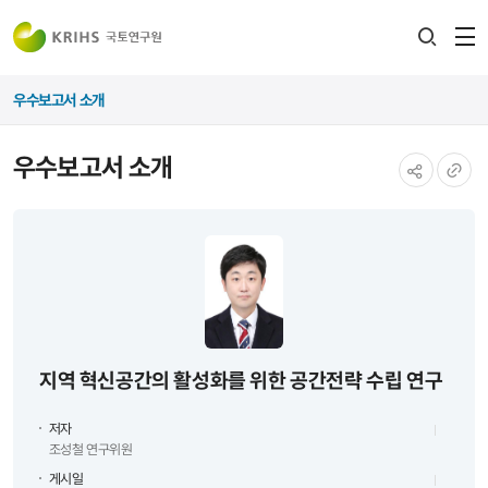
전
검색
열
레이어
우수보고서 소개
열기
우수보고서 소개
공유하기
URL
복사
지역 혁신공간의 활성화를 위한 공간전략 수립 연구
저자
조성철 연구위원
게시일