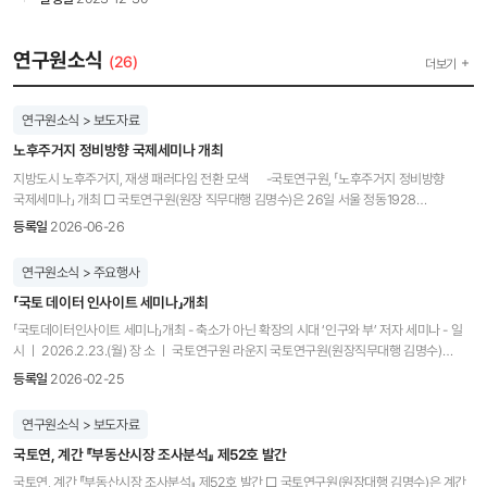
연구원소식
(26)
더보기
연구원소식 > 보도자료
노후주거지 정비방향 국제세미나 개최
지방도시 노후주거지, 재생 패러다임 전환 모색 -국토연구원, 「노후주거지 정비방향
국제세미나」 개최 □ 국토연구원(원장 직무대행 김명수)은 26일 서울 정동1928
아트센터에서 「노후주거지 정비방향 국제세미나: 지방도시 노후주거지 재생 패러다임 전환」
등록일
2026-06-26
을 개최하고, 인구감소와 고령화 시대에 대응하기 위한 지방도시 노후주거지의 새로운 정비
방향과 정책 과제를 논의했다. □ 개회사에서 김명수 원장직무대행은 "노후주거지는 물리적
연구원소식 > 주요행사
노후화뿐 아니라 인구·경제·공동체 쇠퇴가 복합적으로 나타나는 공간“이라며, ”지방도시의
「국토 데이터 인사이트 세미나」개최
지속가능한 주거환경 조성을 위해 새로운 재생 모델과 공공지원 체계를 마련해야 할
시점"이라고 강조했다. □ 축사에서 국토교통부 정의경 국토도시실장은 "노후주거지는
「국토데이터인사이트 세미나」개최 - 축소가 아닌 확장의 시대 ‘인구와 부’ 저자 세미나 - 일
오랜 시간 주민들의 삶을 지탱해 온 소중한 생활공간"이며, "노후주거지를 체계적으로
시 ㅣ 2026.2.23.(월) 장 소 ㅣ 국토연구원 라운지 국토연구원(원장직무대행 김명수)
관리하고 지속가능한 생활공간으로 유지·발전시켜 나가는 것이 우리 사회가 함께 해결해야
국토모니터링연구센터는 서울대학교 인구정책연구센터 조영태 교수, 고우림 연구부교수를
등록일
2026-02-25
할 중요한 과제"라고 밝혔다. □ 이번 세미나에서는 영국·일본·한국의 전문가들이 각국의
초청하여 2월 23일(월) '축소가 아닌 확장의 시대, 인구와 부'를 주제로 명사 특강을
정책과 사례를 공유하며, 지방도시 노후주거지의 지속가능한 재생과 관리 전략을
개최했다. 이번 특강은 급격한 인구변동의 흐름을 데이터로 이해하고, 인구감소 위기를
연구원소식 > 보도자료
제시하였다. ○ 영국: 주거 디자인 품질 향상을 통한 지속가능한 도시재생 - 매튜 카모나
기회로 전환하기 위한 국토정책의 방향과 시사점을 얻고자 마련되었다. 조영태 교수는
교수(런던대학교)*는 사회·경제적으로 취약한 지역의 주거 품질 문제를 진단하고, 공공의
국토연, 계간 『부동산시장 조사분석』 제52호 발간
장래인구추계에 근거하여 인구감소 위기를 진단하고, 인구변동을 기회로 삼아 '확장의
설계 리더십과 디자인 거버넌스 강화를 통한 지속가능한 주거환경 조성 방안을 제시했다. *
시대'로 전환해야 할 필요성을 강조했다. 이어 고우림 연구부교수는 인구이동 데이터 분석을
국토연, 계간 『부동산시장 조사분석』 제52호 발간 □ 국토연구원(원장대행 김명수)은 계간