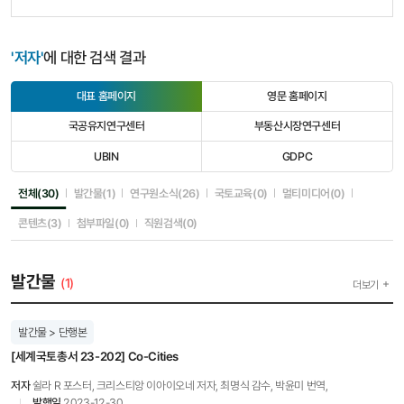
'저자'
에 대한 검색 결과
대표 홈페이지
영문 홈페이지
선
선
택
택
국공유지연구센터
부동산시장연구센터
됨
안
선
선
됨
택
택
UBIN
GDPC
안
안
선
선
됨
됨
택
택
안
안
선택됨
선택안됨
선택안됨
선택안됨
선택안됨
전체(30)
발간물(1)
연구원소식(26)
국토교육(0)
멀티미디어(0)
됨
됨
선택안됨
선택안됨
선택안됨
콘텐츠(3)
첨부파일(0)
직원검색(0)
발간물
(1)
더보기
발간물 > 단행본
[세계국토총서 23-202] Co-Cities
저자
쉴라 R 포스터, 크리스티앙 이아이오네 저자, 최명식 감수, 박윤미 번역,
발행일
2023-12-30