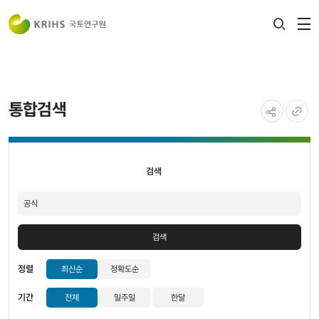
전
검색
열
레이어
열기
통합검색
공유하기
URL
검색
복사
검색
검색
정렬
최신순
정확도순
기간
전체
일주일
한달