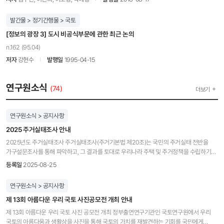
발간물 > 정기간행물 > 국토
[정보의 광장 3] 도시 비공식부문에 관한 최근 논의
n.162 (95.04)
저자
강현수
발행일
1995-04-15
연구원소식
(74)
더보기
연구원소식 > 공지사항
2025 주거실태조사 안내
2025년도 주거실태조사 주거실태조사(주거기본법 제20조)는 국민의 주거실태 전반을
가구설문조사를 통해 파악하고, 그 결과를 토대로 우리나라 주택 및 주거정책을 수립하기
위한 기초자료로 활용하기 위해 실시됩니다. 이번 조사는 국토교통부가 위탁하고,
등록일
2025-08-25
국토연구원과 한국리서치가 수행하는 국가승인통계로서, 믿을 수 있는 정부 공식
통계입니다. □ 조 사 명 : 2025년도 주거실태조사 □ 조사기간 : 2025. 9. ~ 2026. 1. □
연구원소식 > 공지사항
조사대상 : 전국에 거주하는 가구의 가구주 또는 가구주의 배우자 □ 조사내용 : 주택 및
제 13회 아름다운 우리 국토 사진공모전 개최 안내
주거환경에 관한 사항, 이사경험 및 주거의식, 가구에 관한 사항 등 □ 문 의 처 : 국토연구원
정서윤 연구원(044-960-0206) 한국리서치 오세미 부서장(02-3149-1888)
제 13회 아름다운 우리 국토 사진 공모전 개최 정부출연연구기관인 국토연구원에서 우리
국토의 아름다움과 생활상을 사진을 통해 국토의 가치를 재발견하는 기회를 국민에게