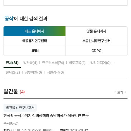
'공식'
에 대한 검색 결과
대표 홈페이지
영문 홈페이지
선
선
택
택
국공유지연구센터
부동산시장연구센터
됨
안
선
선
됨
택
택
UBIN
GDPC
안
안
선
선
됨
됨
택
택
안
안
선택됨
선택안됨
선택안됨
선택안됨
선택안됨
전체(81)
발간물(4)
연구원소식(74)
국토교육(1)
멀티미디어(0)
됨
됨
선택안됨
선택안됨
선택안됨
콘텐츠(2)
첨부파일(0)
직원검색(0)
발간물
(4)
더보기
발간물 > 연구보고서
한국 비공식주거지 정비정책의 중남미국가 적용방안 연구
수시18-21
저자
김수진, 이진희, 이소영, 박혜정
발행일
2018-08-17