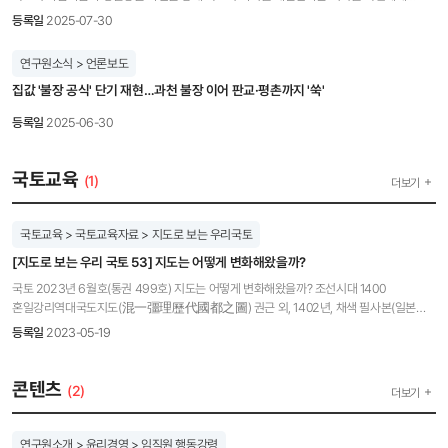
제공하기 위해 「제 13회 아름다운 우리 국토 사진 공모전」을 개최합니다. 많은 관심
등록일
2025-07-30
부탁드립니다. 참여하기<-클릭하여 접수 페이지 이동 □ 주최 : 국토연구원 □ 공모 대상 :
국민 누구나 □ 참가 분야 : 일반 사진 부문 / 드론 사진 부문 □ 공모 주제 : 국토, 우리 삶을
연구원소식 > 언론보도
담다 - 일상 속 국토의 풍경 : 골목길, 시장, 학교, 동네 공원처럼 매일 스쳐 지나가는 곳들
집값 '불장 공식' 단기 재현…과천 불장 이어 판교·평촌까지 '쑥'
속에 깃든 국토의 아름다움 - 사람과 자연이 어우러진 공간 : 산책로, 들녘, 해안도로,
생태공원 등 자연과 사람이 함께 살아가는 모습을 포착 - 시간이 흐른 자리 : 오래된 골목,
등록일
2025-06-30
재생된 마을, 새로 생긴 도시 등 국토 위에 쌓여온 시간과 변화 □ 응모 기간 : 2025년 7월
31일(목) ~ 8월 29일(금) (약 1개월 간) □ 참여 방법 : 온라인 접수(https://
국토사진공모전.com - '참여하기' 버튼 클릭, 구글폼으로 이동하여 내용 작성) □ 응모기준
국토교육
(1)
더보기
- AI 작업물 접수 불가 - 디지털 사진 파일로 컬러 작품만 접수(필름사진 출품 불가) - 가로형
사진이어야 함(3,000pixel 이상, jpg 파일로 응모) - 1인당 5점 이내로 출품 - 2022년 1월
1일부터 촬영한 사진만 출품 가능 - 사진촬영정보(EXIF)를 삭제하지 않은 파일 제출 - 드론
국토교육 > 국토교육자료 > 지도로 보는 우리국토
사진의 경우 ‘비행 및 촬영 허가서’를 반드시 첨부하여야 함 □ 시상 내역 : 총 38편 시상,
합계 상금 1,000만 원 - 대상 1편, 일반 부문 22편(최우수/우수/장려/입선) 드론 부문 15편
[지도로 보는 우리 국토 53] 지도는 어떻게 변화해왔을까?
(최우수/우수/장려/입선) 구분 부상 대상(1편) 국토연구원장상 200만 원 일반 사진 부문
국토 2023년 6월호(통권 499호) 지도는 어떻게 변화해왔을까? 조선시대 1400
최우수상(2편) 국토연구원장상 각 100만 원(총 200만 원) 우수상(3편) 국토연구원장상
혼일강리역대국도지도(混一彊理歷代國都之圖) 권근 외, 1402년, 채색 필사본(일본
각 50만 원(총 150만 원) 장려상(5편) 국토연구원장상 각 20만 원(총 100만 원) 입선(12편)
류코쿠대학교 소장본의 모사본), 158.0 x 168.0cm, 서울대학교 규장각한국학연구원 소장
등록일
2023-05-19
국토연구원장상 각 5만 원(총 60만 원) ※ 문화상품권으로 지급 드론 사진 부문 최우수상
우리나라 만든 가장 오래된 세계지도일 뿐 아니라 동양에서 가장 오래된 세계지도 중국의
(1편) 국토연구원장상 100만 원 우수상(2편) 국토연구원장상 각 50만 원(총 100만 원)
'성교광피도', '혼인광리도'와 조선 전도, 일본의 지도를 합하여 새롭게 편집.제작
장려상(2편) 국토연구원장상 각 20만 원(총 40만 원) 입선(10편) 국토연구원장상 각 5만 원
제작한것으로 중국을 가운데 둔 것에서 중화적 세계관이 나타남. 그러면서도 서남아시아.
콘텐츠
(2)
더보기
(총 50만 원) ※ 문화상품권으로 지급 □ 수상발표 : 11월 중 공식 홈페이지를 통해 발표 및
아라비아반도.아프리카.유럽까지 포함하고, 아프리카 대륙을 온전하게 표현하는 등 미니의
개별연락 ※ 결과활용 - 제출작은 국토연구원 SNS(영상 및 카드뉴스 콘텐츠), 월간국토 표지
세계에도 관심을 기울이던 개방적인 인식을 엿볼 수 있음. 1800 대동여지도(大東與地圖)
및 연구원 생산 달력, 출판물 등에 자유릅게 쓰일 예정이며, 대국민 홍보에 활용될 수
김정호, 1861년, 목판본, 각층 30.5 x 171.5cm(총 22층), 서울대학교 규장각한국학연구원
연구원소개 > 윤리경영 > 임직원 행동강령