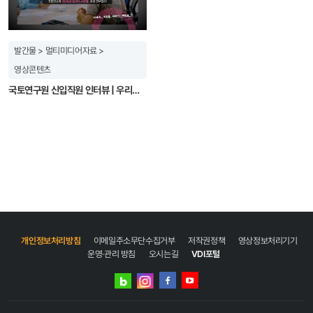
사업 경험을 접했다. 정책 문서에는 ‘민간기업의 해외진출’이 하나의 과제로 새겨져 있지만,
중이다. 주요 연구분야는 주거복지, 주택정책, 부동산정책, 기초생활보장, 사회보장
부동산시장의 행위자 행태에 대한 연구를 추가적으로 수행하고, 이를 바탕으로 행위자기반
현장에서는 그 자체가 기업의 생존 목표이며, 매 단계에서 도전과 좌절, 기다림과 재도전이
행정데이터 등이다.
부동산시장 모형을 확장하는 연구까지 이어서 해보고 싶다. 전성제 연구위원은 2022년
연속되고 있었다. 이 과정에서 민간의 목소리를 정책기관에 전달하는 정책연구자의
영국 리즈대학교(University of Leeds)에서 도시지리학으로 박사를 취득하고 현재
책임감을 되새길 수 있었다. KRIHS: 연구수행 시 보람을 느꼈거나 아쉬웠던 점은? 방설아:
발간물 > 멀티미디어자료 >
국토연구원 부동산시장정책연구센터장으로 재직 중이다. 주요 연구분야는 부동산시장 행태
연구에서는 아세안 국가의 수요가 높은 주택, 모빌리티, 에너지 분야의 세 개 사업의
분석, 주택시장 분석, 젠트리피케이션과 근린 변화, 영국 주택정책 등이다.
심층사례를 다루었다. 12단계의 ‘민간기업의 스마트도시 해외진출 단계’에 따라 기업의
영상콘텐츠
주요 활동, 정부지원 활용 내용 등을 보여주어, 유사한 노정을 걷고 있는 다른
국토연구원 신입직원 인터뷰 | 우리는 국토연구원입니다.
민간기업에게도 참고 사례로 활용할 수 있도록 하였다. 이런 실증사례는 우리나라 해외
스마트도시 성과의 홍보자료, 스마트도시 개발 협력을 위한 가이드라인으로도 확장될 수
있지만, 연구에서는 이러한 부분까지 다루지 못한 점이 아쉽다. KRIHS: 앞으로 더 하고 싶은
연구가 있다면? 방설아: 해외 스마트도시 개발의 최종 목적은 현장에서 사업 또는 서비스가
만들어지고, 그 결과로 도시민의 삶의 질과 터전이 더 나은 방향으로 변화하는 것이다. 이
과정에서 우리 민간기업의 진출 성과와 정부의 실용외교 성과도 동시에 달성될 수 있을
것이다. 이를 위해서 해외 국가가 요구하는 스마트도시의 상세 수요, 그에 부합하는
우리나라의 개발 경험과 장점이 맞닿는 부분을 찾고 이를 효율적으로 추진할 수 있는 방향을
제시하는 연구를 지속하고 싶다. 방설아 부연구위원은 2019년 서울시립대학교 도시공학
박사를 취득하고 현재 국토연구원 국토계획·지역연구본부의 국가균형발전지원센터에서
재직 중이다. 주요 연구분야는 도시 및 지역개발, 스마트도시, 아시아 지역연구,
개인정보처리방침
이메일주소무단수집거부
저작권정책
영상정보처리기기
국제개발협력 등이다.
운영·관리 방침
오시는길
VDI포털
네이버
인스타그램
블로그
페이스북
유튜브