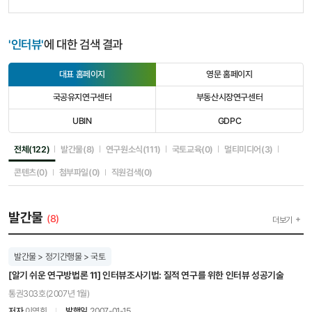
'인터뷰'
에 대한 검색 결과
대표 홈페이지
영문 홈페이지
선
선
택
택
국공유지연구센터
부동산시장연구센터
됨
안
선
선
됨
택
택
UBIN
GDPC
안
안
선
선
됨
됨
택
택
안
안
선택됨
선택안됨
선택안됨
선택안됨
선택안됨
전체(122)
발간물(8)
연구원소식(111)
국토교육(0)
멀티미디어(3)
됨
됨
선택안됨
선택안됨
선택안됨
콘텐츠(0)
첨부파일(0)
직원검색(0)
발간물
(8)
더보기
발간물 > 정기간행물 > 국토
[알기 쉬운 연구방법론 11] 인터뷰조사기법: 질적 연구를 위한 인터뷰 성공기술
통권303호(2007년 1월)
저자
이영희
발행일
2007-01-15