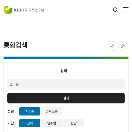
전
검색
열
레이어
열기
통합검색
공유하기
URL
검색
복사
검색
검색
정렬
최신순
정확도순
기간
전체
일주일
한달