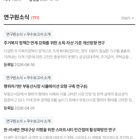
연구원소식
(111)
더보기
연구원소식 > 우수보고서 소개
주거복지 정책간 연계 강화를 위한 소득·자산 기준 개선방향 연구
다양한 주거복지정책이 양적으로 크게 확대되었지만, 정작 지원이 절실한 가구를 촘촘히
가려내는 자격 기준에 대한 고민은 충분하지 못했다. 공공임대주택, 주거급여, 주택금융 등
정책마다 소득·자산 기준이 제각각이어서 수요자의 혼선을 키운다는 지적도 끊이지 않았다.
등록일
2026-06-16
이길제 연구위원이 수행한 「주거복지 정책간 연계 강화를 위한 소득·자산 기준 개선 방향
연구」는 1986년 이후 주요 주거복지정책의 소득·자산 기준이 어떻게 변해왔는지를
연구원소식 > 우수보고서 소개
추적하고, 여러 실증 데이터와 해외 사례를 통해 누구에게, 어떤 기준으로 주거복지 자격을
행위자기반 부동산시장 시뮬레이션 모형 구축 연구(I)
부여하는 것이 합리적인지를 종합적으로 진단한다. KRIHS: 이 연구를 수행하게 된
동기는? 이길제: 2016년부터 다양한 주거복지정책을 연구해 왔는데, 각각의 소득·자산
부동산시장에서 행위자 행태의 이해와 이를 고려한 시장 전망 및 정책 설계의 중요성이
기준이 어떤 논리로 형성된 것인지, 왜 개별 정책마다 소득이나 자산의 기준선을 설정하는
점증하고 있다. 이에 정부 정책효과를 높이기 위해서 부동산시장 행위자 행태를 고려한 정책
방식이 다른 것인지 항상 궁금했었다. 그런데 사회복지 영역과 달리 주거복지에서는 이런
수립을 중요한 과제로 인식하고 있다. 전성제 연구위원이 수행한 ｢행위자기반 부동산시장
등록일
2026-04-01
부분들에 대해서 참고할 만한 연구가 거의 없었다. 그래서 어떤 대상에게 자격을 주는 것이
시뮬레이션 모형 구축 연구(I)｣는 부동산시장 관련 정책 수립 시 시장참여자 행태를 고려할
합리적인지에 대한 이론적·실증적 검토와 사회적 논의의 토대를 마련하고, 가구의 경제적
수 있는 새로운 도구로서 행위자기반 모형 구축 방안을 제시하고 있다. KRIHS: 이 연구를
연구원소식 > 우수보고서 소개
특성에 부합하는 촘촘한 주거지원 체계를 모색하고자 연구를 시작했다. KRIHS: 이 연구의
수행하게 된 동기는? 전성제: 2023년에 주택가격 상승기 부동산시장 참여자들의 정책 대응
의미는 무엇인가? 이길제: 주거복지 분야에서 그동안 깊이 다루어지지 않았던 복지 할당
한-아세안 연대구상 이행을 위한 스마트시티 민간참여 활성화방안 연구
행태를 인터뷰와 참여관찰 등 질적 연구방법론에 기반하여 수행하였다. 그 과제를
원리와 재산조사(means-test)를 체계적으로 분석한 선도적 연구다. 새로운 정책을 도입할
수행하면서 알게 된 시장참여자 행태를 기반으로 행위자기반 모형을 구축한다면 보다
아세안 국가들은 급격한 도시화에 대응하기 위해 스마트도시 개발을 적극적으로 추진하고