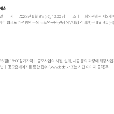
략계획수립권자 또는 구청장 등에게 혁신지구 지정 제안 추가 ◦(사업시행자 확
 개최
 수탁기관 확대) 「공유재산법」 시행령 제48조의2 개정을 통해 공유지에 한
비지원 공모유형, 혁신지구계획 수립 가이드라인 등 신설
 일 시 ㅣ 2023년 6월 9일(금), 10:00 장 소 ㅣ 국회의원회관 제
한 법제도 개편방안 논의 국토연구원(원장직무대행 김태환)은 6월 9일(금) 
 부산 원도심의 미래 세미나를 개최했다. 이번 세미나는 도시재생법 제정 1
마련됐다. 세미나에는 안병길 국회의원, 서병수 국회의원, 김항집 한국도시
 부산동구청 2030기획단장, 김종성 부산서구청 창조도시과 계장, 김희준 
시재생연구센터 센터장 등 10인이 참석했다. 안병길 국회의원은 “올해로 제정
만 의존하던 기존의 도시재생사업에 민간의 창의성과 활력을 불어넣을 수 
을 고려하여 정부와 지자체가 맞춤형 지원을 할 수 있도록 제도 개선 방안이
05.25(월) 18:00참가자격ㅣ 공모사업의 시행, 설계, 시공 등의 과정에 해당
 “이번 세미나를 통해 논의된 내용이 입법에 많은 참고가 되길 바란다”고 
ㅣ 공모홈페이지를 통한 접수 (www.lcdc.kr 또는 하단 이미지 클릭)주 
로 권도헌 교수의 「부산 원도심의 현재와 미래」가 이어졌다. 김항집 한국도
설계학회, 한국경관학회, 한국공공디자인학회, 대한건축학회, 대한토목학회
진행하고 있는 실무자의 애로사항 및 개도 개선을 위한 정책 현안에 대해 
모합니다. 대한민국 국토대전은 '품격 있는 국토, 아름다운 경관'을 슬로건으로
장 권위있고 큰 행사로 자리 잡았습니다. 특히 우리나라 국토경관의 우수사례
작품들이 접수된 가운데 서울 종로구청이 출품한 '산마루 놀이터'가 2019
 아닌 새로운 개념의 창의적 놀이공간을 창출했다는 평가를 받았습니다. 
 자연과 사람이 조화를 이루는 이상적인 전원 공간 구현이 돋보였습니다.
상과 국무총리상을 포함 총 18개 작품이 수상작으로 선정됐습니다. 올해로 1