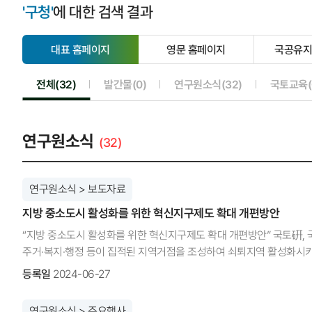
'구청'
에 대한 검색 결과
대표 홈페이지
영문 홈페이지
국공유
선
선
택
택
됨
안
선택됨
선택안됨
선택안됨
전체(32)
발간물(0)
연구원소식(32)
국토교육(
됨
연구원소식
(32)
연구원소식 > 보도자료
지방 중소도시 활성화를 위한 혁신지구제도 확대 개편방안
“지방 중소도시 활성화를 위한 혁신지구제도 확대 개편방안” 국토硏, 국
주거·복지·행정 등이 집적된 지역거점을 조성하여 쇠퇴지역 활성화시키
담당하는 지방 거점 중소도시로의 확대가 필요하나 이에 대한 전략은 
등록일
2024-06-27
Brief 제971호“지방 중소도시 활성화를 위한 혁신지구제도 확대·개
연구진은 다음과 같이 혁신지구제도 확대·개편을 위한 방안을 제시하였다.
연구원소식 > 주요행사