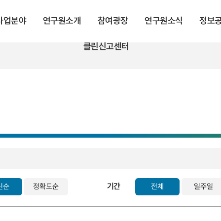
 사업분야
연구원소개
참여광장
연구원소식
정보
클린신고센터
기간
신순
정확도순
전체
일주일