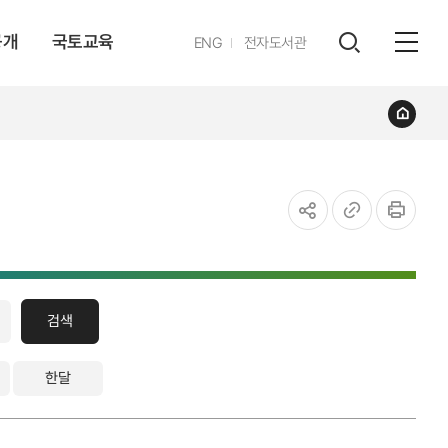
공개
국토교육
영문
ENG
전자도서관
전체
사이트
검색
열기
레이어
홈
열기
공유하기
URL
인쇄
복사
검색
한달