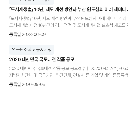
개정을 통해 토지의 소유자 또는 토지권원을 100% 확보하는 경우 전
「도시재생법」 10년, 제도 개선 방안과 부산 원도심의 미래 세미나
제44조 개정을 통해 혁신지구 사업시행자 범위(민간) 확대 ◦(일반재산
개발할 수 있도록 수탁기관 확대 ◦(공모유형 및 가이드라인 신설) 국
「도시재생법」 10년, 제도 개선 방안과 부산 원도심의 미래 세미나 개최
도시재생법 제정 10년간의 경과 점검 및 도시재생사업 실효성 제고를 위
국회의원회관 제2세미나실에서 「도시재생법」 10년, 제도 개선 방안과
등록일
2023-06-09
도시재생사업의 실효성 제고를 위한 법제도 개편방안을 논의하기 위해 
국회입법조사처 입법조사관, 이상준 토지주택연구원 수석연구원, 성현희
연구원소식 > 공지사항
경성대학교 교수 등 9인과 국토연구원 김태환 원장직무대행, 박정은 도
2020 대한민국 국토대전 작품 공모
도시재생법도 변화된 원도심 현실에 맞게 바뀌어야 하며, 공공영역에
효용성을 높이는 것이 필요하다”고 말했다. 또한 “원도심 내의 특수성
2020 대한민국 국토대전 작품 공모​ 공모접수ㅣ 2020.04.22(수)~
필요가 있으며 정책 제언에 노력하고 있는 국토연구원에 감사”를 전하고
지방자치단체 및 공공기관, 민간단체, 건설사 등 기업 및 개인 등등록방법
센터장의 「도시재생사업 실효성 제고를 위한 법제도 개편방향」을 시작으
국토연구원주 관 | 파이낸셜뉴스, 대한국토·도시계획학회, 한국도시
등록일
2020-05-06
기관 현장 참석자들이 참여한 종합토론에서는 현장에서 도시재생사업을 
국토교통부와 국토연구원, 파이낸셜뉴스가 '2020 국토대전' 작품을 공
경관을 아름답게 가꾸는 잘 된 사례를 평가해 시상해 관련 분야에서 가
지방자치단체에 확산시키는데 큰 기여를 했습니다. 지난해에도 다양한 
대통령상을 차지했습니다. 산마루 놀이터는 기존의 획일화된 놀이터가
상하지구 농촌테마공원이 국무총리상을 수상했습니다. 총리상 수상작은
국토교통부장관상 7점, 국토연구원장상 2점, 학회장상 7점 등 대통령