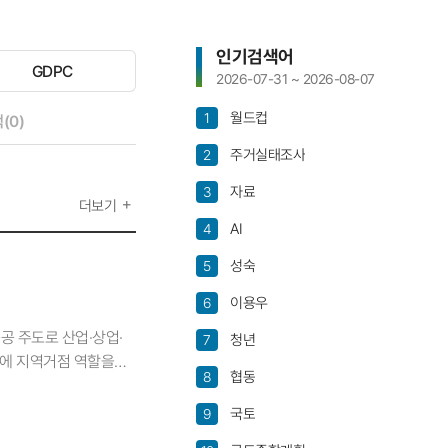
인기검색어
GDPC
선
2026-07-31 ~ 2026-08-07
택
안
월드컵
1
선택안됨
(0)
됨
주거실태조사
2
자료
3
더보기
AI
4
성숙
5
이용우
6
공 주도로 산업·상업·
청년
7
문에 지역거점 역할을
협동
8
원과 연구진은 국토정책
□ 박정은 연구위원과
국토
9
시재생법)」 제41조