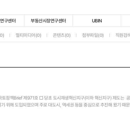
지연구센터
부동산시장연구센터
UBIN
선
선
선
택
택
택
안
안
안
선택안됨
선택안됨
선택안됨
선택안됨
0)
멀티미디어(0)
콘텐츠(0)
첨부파일(0)
직원검색
됨
됨
됨
토정책Brief 제971호 □ 당초 도시재생혁신지구(이하 혁신지구) 제도는 공
기 위해 도입되었으며 주로 대도시, 역세권 등을 중심으로 추진해 왔기 때
부재한 실정이다. □ 국토연구원(원장 심교언) 도시연구본부 박정은 연구위
편 방안”을 통해 거점 지방 중소도시를 분석하고 제도 개선 방안을 도출했다. 
 ◦ (민간제안 제도 신설) 「도시재생 활성화 및 지원에 관한 특별법(이하 도