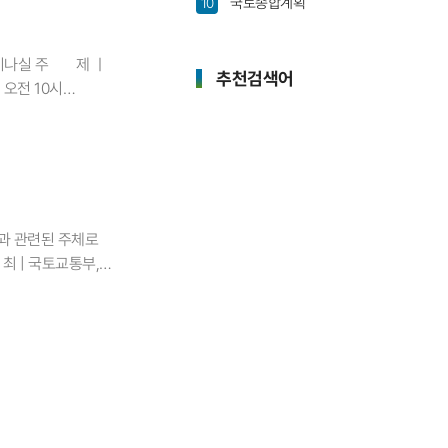
국토종합계획
10
대) 「도시재생법」
하여 민간 등에 위탁
2세미나실 주 제 ㅣ
추천검색어
오전 10시
0년간의 경과를 점검하고
재생학회 회장, 김예성
뉴스1 기자, 권도헌
된 지 10년이 넘은
있도록 도시재생법의
 구체적으로 마련될
사업과 관련된 주체로
강조했다. 발제는 박정은
최 | 국토교통부,
시재생학회 회장 및 각
, 건축도시공간연구소​
열띤 토론이 이어졌다.
 우리나라 국토, 도시,
 발굴을 통해 이를 각
 대한민국 국토대전
한국농어촌공사의
 이외에도
2년째를 맞는