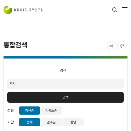
전
검색
열
레이어
열기
통합검색
공유하기
URL
검색
복사
검색
검색
정렬
최신순
정확도순
기간
전체
일주일
한달