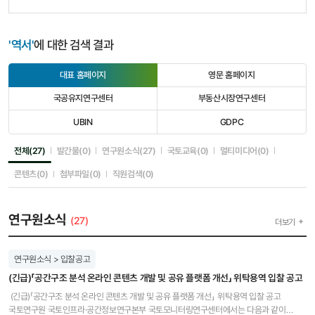
'역서'
에 대한 검색 결과
대표 홈페이지
영문 홈페이지
선
선
택
택
국공유지연구센터
부동산시장연구센터
됨
안
선
선
됨
택
택
UBIN
GDPC
안
안
선
선
됨
됨
택
택
안
안
선택됨
선택안됨
선택안됨
선택안됨
선택안됨
전체(27)
발간물(0)
연구원소식(27)
국토교육(0)
멀티미디어(0)
됨
됨
선택안됨
선택안됨
선택안됨
콘텐츠(0)
첨부파일(0)
직원검색(0)
연구원소식
(27)
더보기
연구원소식 > 입찰공고
(긴급)「공간구조 분석 온라인 콘텐츠 개발 및 공유 플랫폼 개선」 위탁용역 입찰 공고
(긴급)「공간구조 분석 온라인 콘텐츠 개발 및 공유 플랫폼 개선」 위탁용역 입찰 공고
국토연구원 국토인프라·공간정보연구본부 국토모니터링연구센터에서는 다음과 같이