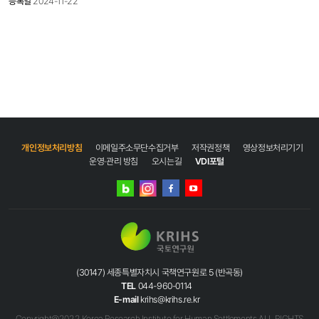
등록일
2024-11-22
위해 엄격한 심사를 진행하였습니다. 선정된 수상작은 다음과 같습니다. 응모해 주신 참가자
여러분께 진심으로 감사드립니다. ○ 일반 주제 구분 작품명 수상자 대상 수상작 없음
최우수상 퍼플교와 갯벌 김O석 건강한 먹거리가 모이는 곳 박O식 우수상 국토를 깨우다
이O화 대둔산의 추색 임O란 Welcome! Korea-영종대교 조O환 덕유산의 겨울 조O팔
장려상 염전풍경 김O수 메밀밭의 밤 박O열 옛길을 걸으며 배O정 창녕 만년교의 봄 손O호
Cosmic Gym 오O솔 겨울왕국 대관령 황O영 입선 첨부파일 참조 ※ 수상자명은
가나다순입니다. ※ 이번 공모전의 대상 수상작품은 없으며, 우수상을 4편 선정하였습니다.
개인정보처리방침
이메일주소무단수집거부
저작권정책
영상정보처리기기
운영·관리 방침
오시는길
VDI포털
네이버
인스타그램
블로그
페이스북
유튜브
(30147) 세종특별자치시 국책연구원로 5 (반곡동)
TEL
044-960-0114
E-mail
krihs@krihs.re.kr
Copyright@2022 Korea Research Institute for Human Settlements ALL RIGHTS