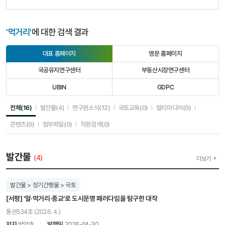
'먹거리'
에 대한 검색 결과
대표 홈페이지
영문 홈페이지
선
선
택
택
국공유지연구센터
부동산시장연구센터
됨
안
선
선
됨
택
택
UBIN
GDPC
안
안
선
선
됨
됨
택
택
안
안
선택됨
선택안됨
선택안됨
선택안됨
선택안됨
전체(16)
발간물(4)
연구원소식(12)
국토교육(0)
멀티미디어(0)
됨
됨
선택안됨
선택안됨
선택안됨
콘텐츠(0)
첨부파일(0)
직원검색(0)
발간물
(4)
더보기
발간물 > 정기간행물 > 국토
[서평] ‘말·먹거리·종교’로 도시문명 패러다임을 탐구한 대작
통권534호 (2026. 4.)
저자
박양호
발행일
2026-04-30