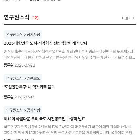
연구원소식
(12)
더보기
연구원소식 > 공지사항
2025 대한민국 도시·지역혁신 산업박람회 개최 안내
2025 대한민국 도시·지역혁신 산업박람회 개최 안내 본 박람회는 대한민국의 도시재생과
지역혁신의 미래를 제시하고 산업·기술·정책 분야의 다양한 주체들이 한자리에 모여 정보를
공유하며 협력기회를 모색하는 국내 최대의 도시혁신 박람회로, 2019년부터 매년 개최되며
등록일
2025-07-23
도시재생 협력의 장으로 자리매김 해왔습니다. 특히 올해는 강원도 삼척시의
도시재생사업지인 정라지구에서 박람회를 개최하는 것에 큰 의의를 두며, 지역의
연구원소식 > 언론보도
유휴공간이 문화시설로 새롭게 탄생하는 과정을 박람회를 통해 직접 경험할 수 있습니다.
‘도심융합특구’ 새 먹거리로 뜰까
행사 기간 중에는 정부 부처, 지자체, 기업 등 도시재생 관련 참가 기관의 홍보부스 전시가
펼쳐집니다. 그와 더불어 마켓부스, 먹거리 장터 등에서 지역 특산물을 구매할 수 있으며,
등록일
2025-07-17
개막식과 컨퍼런스를 비롯한 풍성한 행사들도 함께합니다. 2025 대한민국 도시·지역혁신
산업박람회는 현재 참가기관 모집 중에 있으며, 자세한 사항은 박람회 홈페이지와 사무국을
연구원소식 > 공지사항
통해 확인할 수 있습니다. 홈페이지 : http://kcriexpo.kr/ 사무국 : 02-785-5801 /
uriexpo@naver.com
제12회 아름다운 우리 국토 사진공모전 수상작 발표
국토연구원은 지난 9월 2일부터 10월 24일까지 약 2개월간 국토에 대한 관심과 애정을
고취하기 위해 제12회 아름다운 우리 국토 사진공모전을 개최하였습니다. 올해에도 우리
국토의 아름다움을 재조명할 수 있는 수준 높은 작품들이 다수 접수되었으며, 공정한 평가를