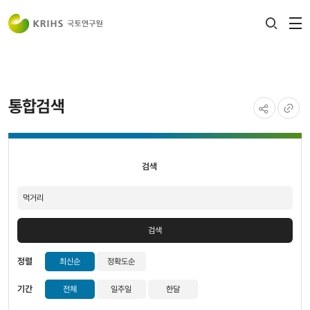
전
검색
열
레이어
열기
통합검색
공유하기
URL
검색
복사
검색
검색
정렬
최신순
정확도순
기간
전체
일주일
한달