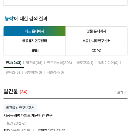
'능력'
에 대한 검색 결과
대표 홈페이지
영문 홈페이지
선
선
택
택
국공유지연구센터
부동산시장연구센터
됨
안
선
선
됨
택
택
UBIN
GDPC
안
안
선
선
됨
됨
택
택
안
안
선택됨
선택안됨
선택안됨
선택안됨
선택안됨
전체(243)
발간물(34)
연구원소식(203)
국토교육(1)
멀티미디어(0)
됨
됨
선택안됨
선택안됨
선택안됨
콘텐츠(5)
첨부파일(0)
직원검색(0)
발간물
(34)
더보기
발간물 > 연구보고서
시공능력평가제도 개선방안 연구
국토연 2012-21
저자
이승복,배유진
발행일
2012-12-31