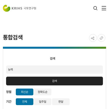
전
검색
열
레이어
열기
통합검색
공유하기
URL
검색
복사
검색
검색
정렬
최신순
정확도순
기간
전체
일주일
한달