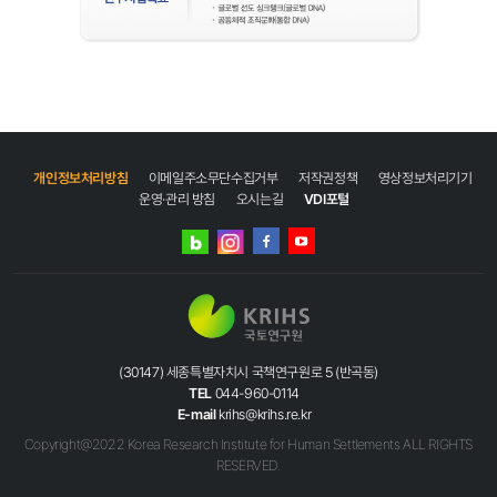
2010년은
아름다운
국토,
행복한
국민의
해"
개인정보처리방침
이메일주소무단수집거부
저작권정책
영상정보처리기기
KRIHS
운영·관리 방침
오시는길
VDI포털
제2의
개원
네이버
인스타그램
선도
고객
블로그
페이스북
유튜브
·
미래
지향적
연구
기획체제
(30147) 세종특별자치시 국책연구원로 5 (반곡동)
구축
TEL
044-960-0114
연구인력의
E-mail
krihs@krihs.re.kr
브랜드파워
Copyright@2022 Korea Research Institute for Human Settlements ALL RIGHTS
창출과
RESERVED.
핵심역량
강화