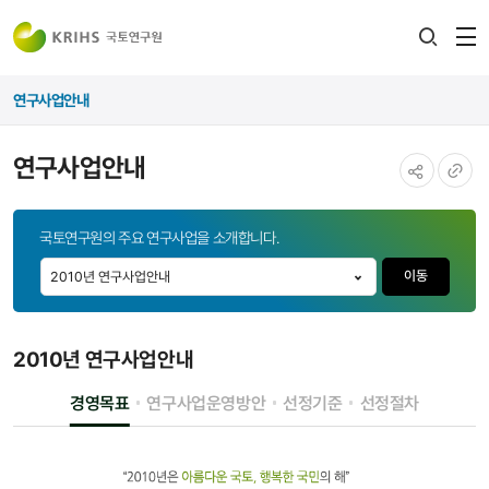
전
검색
열
레이어
연구사업안내
열기
연구사업안내
공유하기
URL
국토연구원의 주요 연구사업을 소개합니다.
복사
2010년 연구사업안내
경영목표
연구사업운영방안
선정기준
선정절차