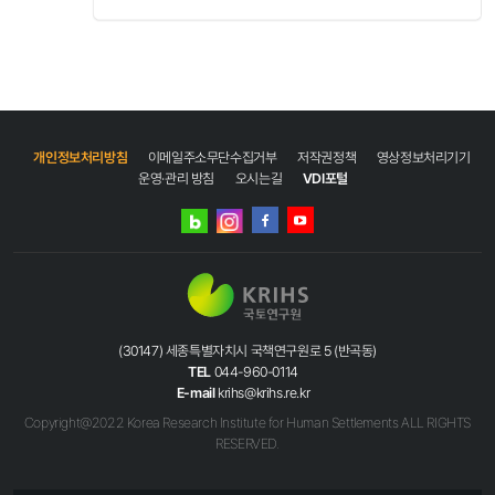
2012년은
국토연구원의
새로운
물결,
생활국토
창조의
개인정보처리방침
이메일주소무단수집거부
저작권정책
영상정보처리기기
해"
운영·관리 방침
오시는길
VDI포털
경영
VISION
네이버
인스타그램
고객
선도현
블로그
페이스북
유튜브
국토정책
연구기관
5대
경영
목표
(30147) 세종특별자치시 국책연구원로 5 (반곡동)
창조적
TEL
044-960-0114
국토
E-mail
krihs@krihs.re.kr
정책
Copyright@2022 Korea Research Institute for Human Settlements ALL RIGHTS
연구
RESERVED.
(창조)
실용적
정책