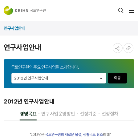
전
검색
열
레이어
연구사업안내
열기
연구사업안내
공유하기
URL
국토연구원의 주요 연구사업을 소개합니다.
복사
2012년 연구사업안내
경영목표
연구사업운영방안
선정기준
선정절차