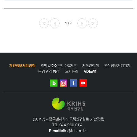
방안을 제시한다. KRIHS: 이 연구를 수행하게 된 동기는?..
1
7
이전
다음
마지막
개인정보처리방침
이메일주소무단수집거부
저작권정책
영상정보처리기기
운영·관리 방침
오시는길
VDI포털
네이버
인스타그램
블로그
페이스북
유튜브
(30147) 세종특별자치시 국책연구원로 5 (반곡동)
TEL
044-960-0114
E-mail
krihs@krihs.re.kr