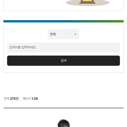
우수보고서
소개
검색
검색
전체
276건
페이지
1
/
28