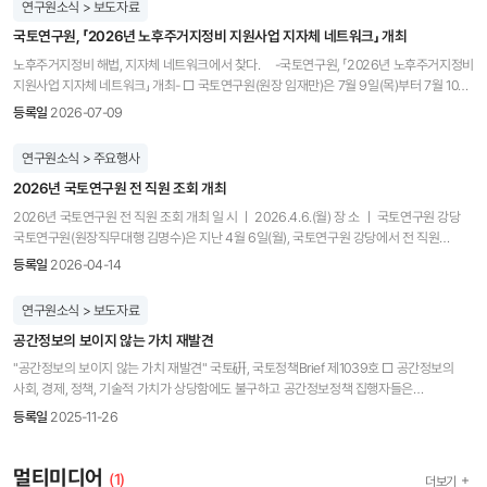
연구원소식 > 보도자료
국토연구원, 「2026년 노후주거지정비 지원사업 지자체 네트워크」 개최
노후주거지정비 해법, 지자체 네트워크에서 찾다. -국토연구원, 「2026년 노후주거지정비
지원사업 지자체 네트워크」 개최- □ 국토연구원(원장 임재만)은 7월 9일(목)부터 7월 10일
(금)까지 대전 KW컨벤션에서 「2026년 노후주거지정비 지원사업 지자체 네트워크」를
등록일
2026-07-09
개최하고, 노후저층주거지 정비 활성화를 위한 지자체 간 교류의 장을 마련했다. □ 이번
행사에는 노후주거지정비 지원사업 공모를 준비중인 지자체와 노후주거지정비 지원사업을
연구원소식 > 주요행사
추진 중인 지자체 담당자, 중간지원조직 관계자 등이 참석했다. 참석자들은 사업 추진
2026년 국토연구원 전 직원 조회 개최
경험과 공모 준비 과정의 주요 고민을 공유하고, 향후 사업 추진 방향에 대해 논의했다. □
1일차 행사는 소오플랜 건축사사무소 나승현 대표의 ‘노후주거지 자율주택정비사업의
2026년 국토연구원 전 직원 조회 개최 일 시 ㅣ 2026.4.6.(월) 장 소 ㅣ 국토연구원 강당
사례와 추진과정’ 강연으로 시작되었다. 나승현 대표는 노후주거지정비 지원사업의 주요
국토연구원(원장직무대행 김명수)은 지난 4월 6일(월), 국토연구원 강당에서 전 직원
정비수단인 자율주택정비사업 추진 경험을 공유하며, 사업추진 방식과 주체별 역할에 대한
조회를 개최하고, 주요 업무성과를 공유하는 한편 조직 구성원 간 소통과 화합의 시간을
등록일
2026-04-14
이해를 높였다. □ 이어진 ‘주제별 토론’에서는 ‘광역지자체의 역할’, ‘대안주택을 통한
가졌다. 이번 조회는 임직원들이 한자리에 모여 기관의 성과를 돌아보고 조직의 비전과
주택정비모델’, ‘소규모주택정비 활성화를 위한 공공디벨로퍼 양성방안’, ‘주택정비지원센터
역할을 되새기기 위해 마련됐다. 이번 행사는 업무성과 우수직원에 대한 시상식이
연구원소식 > 보도자료
운영방안’ 등 4개 주제를 중심으로 논의가 이루어졌다. 참석자들은 전문가들의 경험과
진행되었다. 시상식에서는 연구직 10인과 행정·시설직 4인 등 총 14명의 직원이 선정되어
의견을 바탕으로 심도 있는 토론을 진행하였으며, 급변하는 노후주거지 여건과 도시재생
공간정보의 보이지 않는 가치 재발견
그간의 노력과 성과를 인정받았다. 이후 김명수 원장직무대행의 조직 운영 방향과 구성원에
정책 방향에 대한 열띤 토론을 이어갔다. □ 2일차에는 노후주거지의 현황 분석을 위해
대한 격려의 메시지가 이어졌다. 또한 연구 성과를 기반으로 제작된 KRIHS 웹드라마를
"공간정보의 보이지 않는 가치 재발견" 국토硏, 국토정책Brief 제1039호 □ 공간정보의
국토연구원에서 개발한 ‘주거지재생 진단 시스템’에 대한 전담조직 담당자 실습과
상영하며, 기관의 연구 성과를 더욱 쉽게 공유하고 공감대를 형성하는 시간이 마련되었다.
사회, 경제, 정책, 기술적 가치가 상당함에도 불구하고 공간정보정책 집행자들은
노후주거지정비 지원사업 추진을 검토 중인 지자체의 컨설팅이 이루어질 예정이다. □ 이번
행사는 폐회를 끝으로 마무리되었으며, 이번 전 직원 조회는 구성원 간 유대감을 강화하고
공간정보사업의 타당성, 기대효과 등을 제시하고 이해시키는 데에 어려움을 겪고 있음 ◦
행사는 사업 추진 지자체와 공모를 준비하는 지자체의 실무자, 학계 전문가가 한자리에
등록일
2025-11-26
조직의 지속적인 발전을 위한 의지를 다지는 계기가 되었다.
특히 디지털 트윈 등 3차원 공간정보의 활용에 대한 기대가 높아지면서 미국, 영국, 호주
모여, 경험과 애로사항을 공유하고, 노후주거지정비 활성화를 위한 정책 대안을
등은 공간정보사업에 대한 지속적 정부투자 필요성을 인지하고 이를 지원하기 위해
모색하였다는 점에서 의미가 크다. 또한 사업추진을 위한 이론적·기술적 역량을 높이는
투자평가 프레임워크 개발 및 가이드라인 제공, 조직체계 정비, 경제성 분석 등 다각적 노력
멀티미디어
계기가 될 것이다. □ 국토연구원 관계자는 “이번 행사를 통해 발굴된 정책 대안에 대한
(1)
더보기