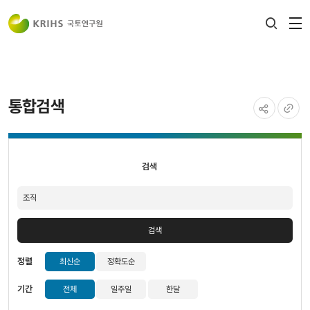
전
검색
열
레이어
열기
통합검색
공유하기
URL
검색
복사
검색
검색
정렬
최신순
정확도순
기간
전체
일주일
한달