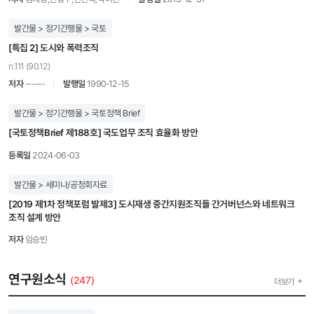
발간물 > 정기간행물 > 국토
[특집 2] 도시와 폭력조직
n.111 (90.12)
저자
------
발행일
1990-12-15
발간물 > 정기간행물 > 국토정책 Brief
[국토정책Brief 제188호] 국도업무 조직 효율화 방안
등록일
2024-06-03
발간물 > 세미나/공청회자료
[2019 제1차 정책포럼 발제3] 도시재생 중간지원조직들 간거버넌스와 네트워크
조직 설계 방안
저자
임승빈
연구원소식
(247)
더보기