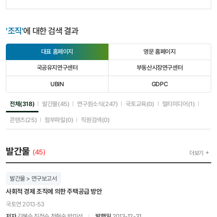
'조직'
에 대한 검색 결과
대표 홈페이지
영문 홈페이지
선
선
택
택
국공유지연구센터
부동산시장연구센터
됨
안
선
선
됨
택
택
UBIN
GDPC
안
안
선
선
됨
됨
택
택
안
안
선택됨
선택안됨
선택안됨
선택안됨
선택안됨
전체(318)
발간물(45)
연구원소식(247)
국토교육(0)
멀티미디어(1)
됨
됨
선택안됨
선택안됨
선택안됨
콘텐츠(25)
첨부파일(0)
직원검색(0)
발간물
(45)
더보기
발간물 > 연구보고서
사회적 경제 조직에 의한 주택공급 방안
국토연 2013-53
저자
김혜승,진정수,천현숙,박미선
발행일
2013-12-31