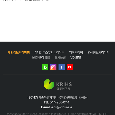
개인정보처리방침
이메일주소무단수집거부
저작권정책
영상정보처리기기
운영·관리 방침
오시는길
VDI포털
네이버
인스타그램
블로그
페이스북
유튜브
(30147) 세종특별자치시 국책연구원로 5 (반곡동)
TEL
044-960-0114
E-mail
krihs@krihs.re.kr
Copyright@2022 Korea Research Institute for Human Settlements ALL RIGHTS