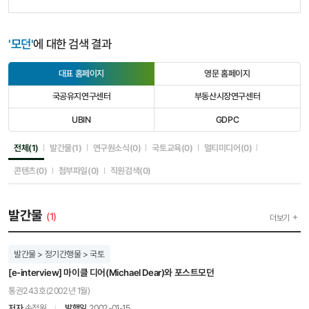
'모던'
에 대한 검색 결과
대표 홈페이지
영문 홈페이지
선
선
택
택
국공유지연구센터
부동산시장연구센터
됨
안
선
선
됨
택
택
UBIN
GDPC
안
안
선
선
됨
됨
택
택
안
안
선택됨
선택안됨
선택안됨
선택안됨
선택안됨
전체(1)
발간물(1)
연구원소식(0)
국토교육(0)
멀티미디어(0)
됨
됨
선택안됨
선택안됨
선택안됨
콘텐츠(0)
첨부파일(0)
직원검색(0)
발간물
(1)
더보기
발간물 > 정기간행물 > 국토
[e-interview] 마이클 디어(Michael Dear)와 포스트모던
통권243호(2002년 1월)
저자
손정원
발행일
2002-01-15