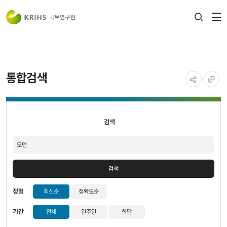
전
검색
열
레이어
열기
통합검색
공유하기
URL
검색
복사
검색
검색
정렬
최신순
정확도순
기간
전체
일주일
한달