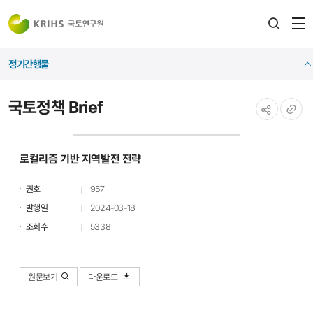
전
검색
열
레이어
정기간행물
열기
국토정책 Brief
공유하기
URL
복사
로컬리즘 기반 지역발전 전략
권호
957
발행일
2024-03-18
조회수
5338
원문보기
다운로드