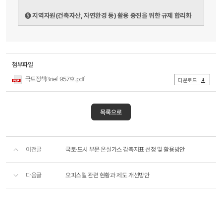
지역자원(건축자산, 자연환경 등) 활용 증진을 위한 규제 합리화
➎
첨부파일
국토정책Brief 957호.pdf
다운로드
목록으로
이전글
국토·도시 부문 온실가스 감축지표 선정 및 활용방안
다음글
오피스텔 관련 현황과 제도 개선방안