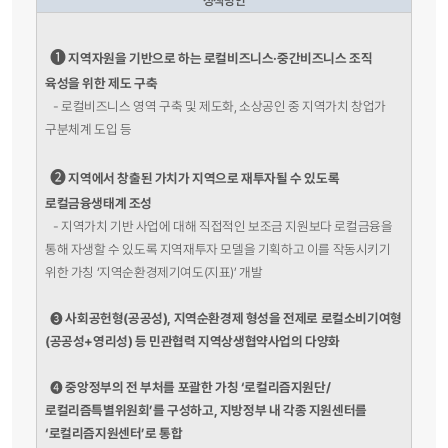
정책방안
➊
지역자원을 기반으로 하는 로컬비즈니스·중간비즈니스 조직
육성을 위한 제도 구축
-
로컬비즈니스 영역 구축 및 제도화, 소상공인 중 지역가치 창업가
구분체계 도입 등
➋
지역에서 창출된 가치가 지역으로 재투자될 수 있도록
로컬금융생태계 조성
-
지역가치 기반 사업에 대해 직접적인 보조금 지원보다 로컬금융을
통해 자생할 수 있도록 지역재투자 모델을 기획하고 이를 작동시키기
위한 가칭 ‘지역순환경제기여도(지표)’ 개발
사회공헌형(공공성), 지역순환경제 형성을 전제로 로컬소비기여형
➌
(공공성+영리성) 등 민관협력 지역상생협약사업의 다양화
중앙정부의 전 부처를 포괄한 가칭 ‘로컬리즘지원단/
➍
로컬리즘특별위원회’를 구성하고, 지방정부 내 각종 지원센터를
‘로컬리즘지원센터’로 통합