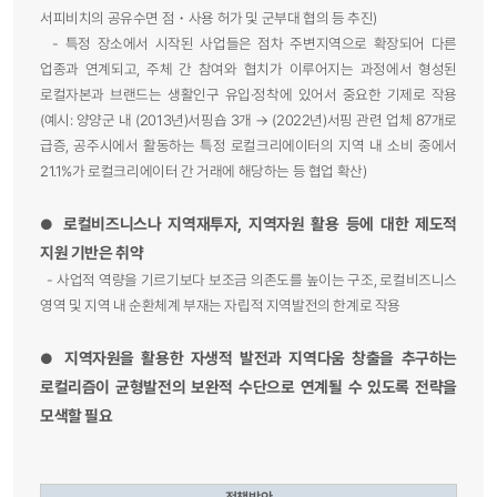
서피비치의 공유수면 점・사용 허가 및 군부대 협의 등 추진)
- 특정 장소에서 시작된 사업들은 점차 주변지역으로 확장되어 다른
업종과 연계되고, 주체 간 참여와 협치가 이루어지는 과정에서 형성된
로컬자본과 브랜드는 생활인구 유입·정착에 있어서 중요한 기제로 작용
(예시: 양양군 내 (2013년)서핑숍 3개 → (2022년)서핑 관련 업체 87개로
급증, 공주시에서 활동하는 특정 로컬크리에이터의 지역 내 소비 중에서
21.1%가 로컬크리에이터 간 거래에 해당하는 등 협업 확산)
로컬비즈니스나 지역재투자, 지역자원 활용 등에 대한 제도적
●
지원 기반은 취약
- 사업적 역량을 기르기보다 보조금 의존도를 높이는 구조, 로컬비즈니스
영역 및 지역 내 순환체계 부재는 자립적 지역발전의 한계로 작용
지역자원을 활용한 자생적 발전과 지역다움 창출을 추구하는
●
로컬리즘이 균형발전의 보완적 수단으로 연계될 수 있도록 전략을
모색할 필요