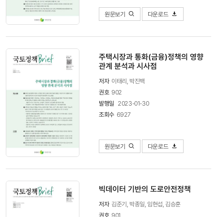
원문보기
다운로드
주택시장과 통화(금융)정책의 영향
관계 분석과 시사점
저자
이태리, 박진백
권호
902
발행일
2023-01-30
조회수
6927
원문보기
다운로드
빅데이터 기반의 도로안전정책
저자
김준기, 박종일, 임현섭, 김승훈
권호
901