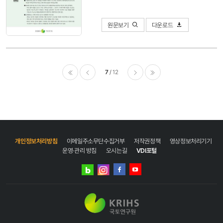
원문보기
다운로드
7
12
이전
다음
마지막
개인정보처리방침
이메일주소무단수집거부
저작권정책
영상정보처리기기
운영·관리 방침
오시는길
VDI포털
네이버
인스타그램
블로그
페이스북
유튜브