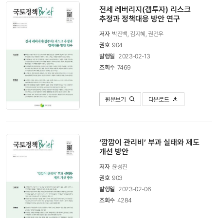
전세 레버리지(갭투자) 리스크
추정과 정책대응 방안 연구
저자
박진백, 김지혜, 권건우
권호
904
발행일
2023-02-13
조회수
7469
원문보기
다운로드
‘깜깜이 관리비’ 부과 실태와 제도
개선 방안
저자
윤성진
권호
903
발행일
2023-02-06
조회수
4284