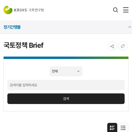
전
검색
열
레이어
정기간행물
열기
국토정책 Brief
공유하기
URL
국토정책
복사
Brief
검색
검색