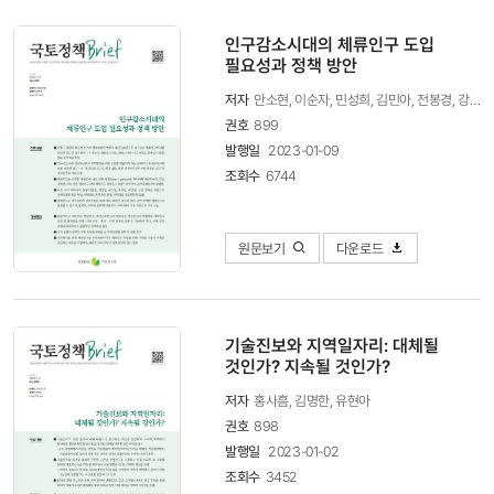
인구감소시대의 체류인구 도입
필요성과 정책 방안
저자
안소현, 이순자, 민성희, 김민아, 전봉경, 강민석
권호
899
발행일
2023-01-09
조회수
6744
원문보기
다운로드
기술진보와 지역일자리: 대체될
것인가? 지속될 것인가?
저자
홍사흠, 김명한, 유현아
권호
898
발행일
2023-01-02
조회수
3452