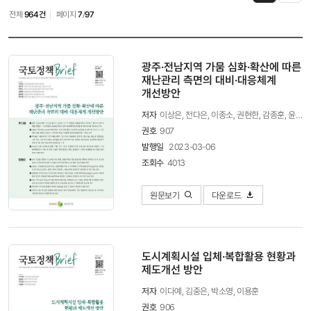
썸네일
일반
전체
964건
페이지
7
/
97
목록
목록
보기
보기
광주·전남지역 가뭄 심화·확산에 따른
재난관리 측면의 대비·대응체계
개선방안
저자
이상은, 전다은, 이종소, 권현한, 감종훈, 윤현철
권호
907
발행일
2023-03-06
조회수
4013
원문보기
다운로드
도시계획시설 입체·복합활용 현황과
제도개선 방안
저자
이다예, 김중은, 박소영, 이용훈
권호
906