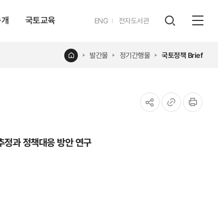
공개
국토교육
영문
ENG
전자도서관
전체
사이트
검색
열기
레이어
홈
발간물
정기간행물
국토정책 Brief
열기
공유하기
URL
인쇄
복사
추정과 정책대응 방안 연구