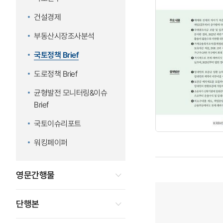
건설경제
부동산시장조사분석
국토정책 Brief
도로정책 Brief
균형발전 모니터링&이슈
Brief
국토이슈리포트
워킹페이퍼
영문간행물
단행본