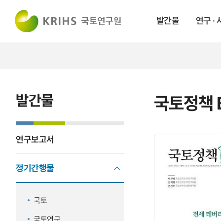
발간물
연구 ·
발간물
국토정책 B
연구보고서
정기간행물
국토
국토연구