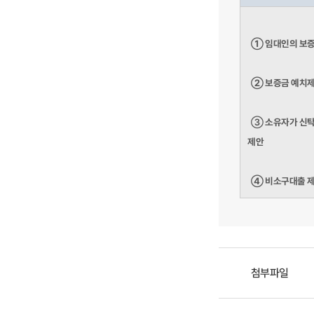
①
임대인의 보증
②
보증금 예치제
③
소유자가 신탁
제안
④
비소구대출 제
첨부파일