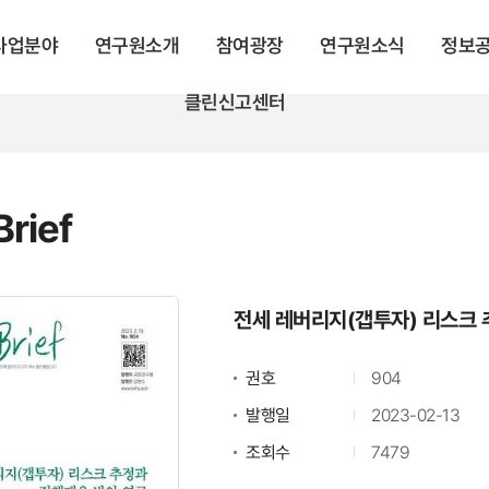
 사업분야
연구원소개
참여광장
연구원소식
정보
클린신고센터
rief
전세 레버리지(갭투자) 리스크 
권호
904
발행일
2023-02-13
조회수
7479