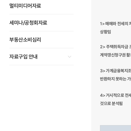
멀티미디어자료
세미나/공청회자료
1>
매매와 전세의 
상황임
부동산소비심리
2>
주택취득자금 조
계약갱신청구권 활
자료구입 안내
3>
가계금융복지조사
반환하지 못하는 가구
4>
거시적으로 전세
것으로 분석됨