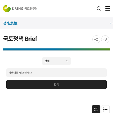
전
검색
열
레이어
정기간행물
열기
국토정책 Brief
공유하기
URL
국토정책
복사
Brief
검색
검색