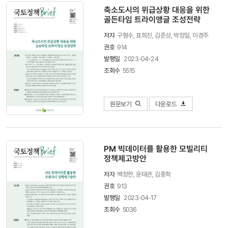
축소도시의 위급상황 대응을 위한
골든타임 트라이앵글 조성전략
저자
구형수, 표희진, 김준성, 박정일, 이경주
권호
914
발행일
2023-04-24
조회수
5515
원문보기
다운로드
PM 빅데이터를 활용한 모빌리티
정책제고방안
저자
백정한, 윤태관, 김종학
권호
913
발행일
2023-04-17
조회수
5036