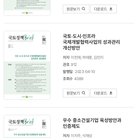
원문보기
다운로드
국토·도시·인프라
국제개발협력사업의 성과관리
개선방안
저자
이천재, 하태훈, 김민지
권호
912
발행일
2023-04-10
조회수
4389
원문보기
다운로드
우수 중소건설기업 육성방안과
인증제도
저자
이치주, 석재성