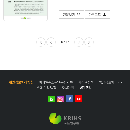
원문보기
다운로드
6
12
이전
다음
마지막
개인정보처리방침
이메일주소무단수집거부
저작권정책
영상정보처리기기
운영·관리 방침
오시는길
VDI포털
네이버
인스타그램
블로그
페이스북
유튜브