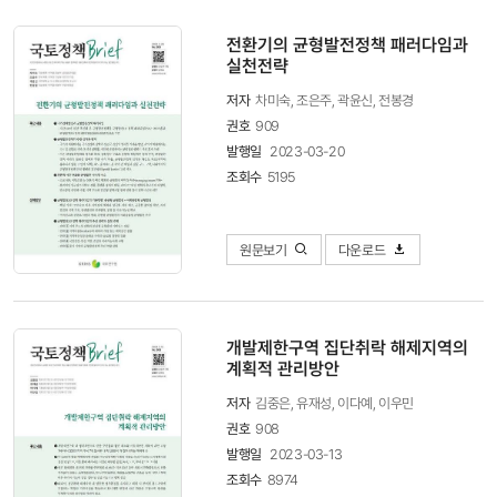
전환기의 균형발전정책 패러다임과
실천전략
저자
차미숙, 조은주, 곽윤신, 전봉경
권호
909
발행일
2023-03-20
조회수
5195
원문보기
다운로드
개발제한구역 집단취락 해제지역의
계획적 관리방안
저자
김중은, 유재성, 이다예, 이우민
권호
908
발행일
2023-03-13
조회수
8974