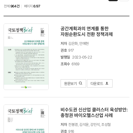
썸네일
일반
전체
964건
페이지
6
/
97
목록
목록
보기
보기
공간계획과의 연계를 통한
자원순환도시 전환 정책과제
저자
김은화, 안예현
권호
917
발행일
2023-05-22
조회수
6169
원문보기
다운로드
비수도권 신산업 클러스터 육성방안:
충청권 바이오헬스산업 사례
저자
전봉경, 김석윤, 강민석, 조성철
권호
916