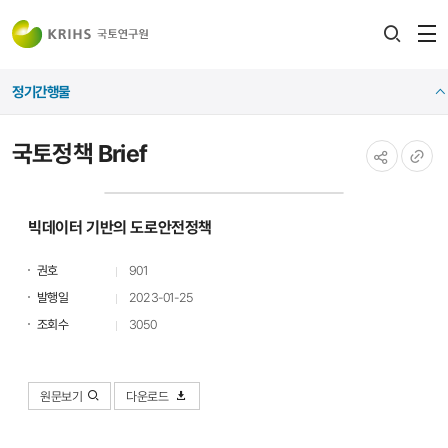
전
검색
열
레이어
정기간행물
열기
국토정책 Brief
공유하기
URL
복사
빅데이터 기반의 도로안전정책
권호
901
발행일
2023-01-25
조회수
3050
원문보기
다운로드