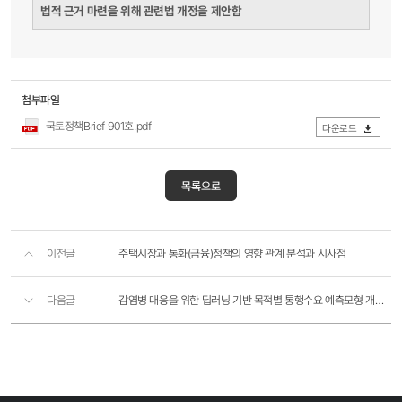
법적 근거 마련을 위해 관련법 개정을 제안함
첨부파일
국토정책Brief 901호.pdf
다운로드
목록으로
이전글
주택시장과 통화(금융)정책의 영향 관계 분석과 시사점
다음글
감염병 대응을 위한 딥러닝 기반 목적별 통행수요 예측모형 개발 연구