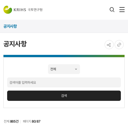
전
검색
열
레이어
공지사항
열기
공지사항
공유하기
URL
공지사항
복사
검색
검색
전체
865건
페이지
80
/
87