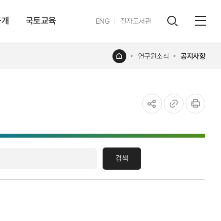
공개
국토교육
영문
ENG
전자도서관
전체
사이트
검색
열기
레이어
홈
연구원소식
공지사항
열기
공유하기
URL
인쇄
복사
검색