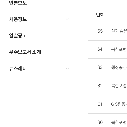
언론보도
번호
채용정보
공지사항
살기 좋은
65
목록
입찰공고
-
번호,
64
북한포럼
우수보고서 소개
제목,
등록일,
첨부파일,
63
행정중심
뉴스레터
조회수
북한포럼
62
GIS활용
61
60
북한포럼