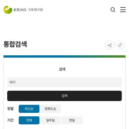
전
검색
열
레이어
열기
통합검색
공유하기
URL
검색
복사
검색
검색
정렬
최신순
정확도순
기간
전체
일주일
한달