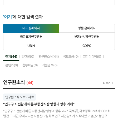
'야기'
에 대한 검색 결과
대표 홈페이지
영문 홈페이지
선
선
택
택
국공유지연구센터
부동산시장연구센터
됨
안
선
선
됨
택
택
UBIN
GDPC
안
안
선
선
됨
됨
택
택
안
안
선택됨
선택안됨
선택안됨
선택안됨
선택안됨
전체(44)
발간물(0)
연구원소식(44)
국토교육(0)
멀티미디어(0)
됨
됨
선택안됨
선택안됨
선택안됨
콘텐츠(0)
첨부파일(0)
직원검색(0)
연구원소식
(44)
더보기
연구원소식 > 보도자료
“인구구조 전환에 따른 부동산시장 영향과 향후 과제”
“인구구조 전환에 따른 부동산시장 영향과 향후 과제” 국토硏, 국토정책Brief 제1063호
발간 □ 최근 우리나라는 저출산·고령화로 인구 자연감소가 시작되었고 생산가능인구