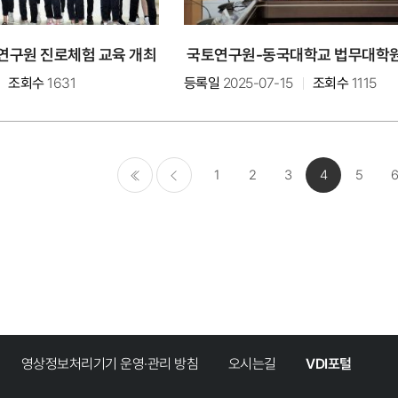
구원 진로체험 교육 개최
조회수
1631
등록일
2025-07-15
조회수
1115
1
2
3
4
5
처음
이전
영상정보처리기기 운영·관리 방침
오시는길
VDI포털