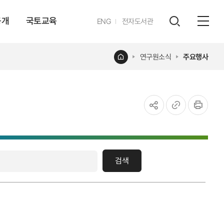
공개
국토교육
영문
ENG
전자도서관
전체
사이트
검색
열기
레이어
홈
연구원소식
주요행사
열기
공유하기
URL
인쇄
복사
검색