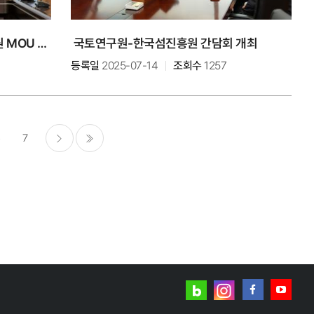
국토연구원-동국대학교 법무대학원 MOU 체결
국토연구원-한국섬진흥원 간담회 개최
등록일
2025-07-14
조회수
1257
6
7
다음
마지막
네이버
인스타그램
블로그
페이스북
유튜브