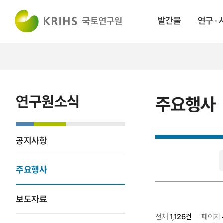
발간물
연구 ·
연구원소식
주요행사
공지사항
주요행사
검색어
검색
주요행사
보도자료
전체
1,126건
페이지