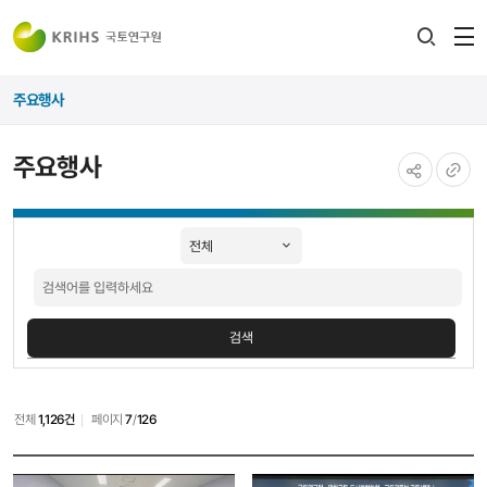
전
검색
열
레이어
주요행사
열기
주요행사
공유하기
URL
주요행사
복사
검색어
검색
검색
전체
1,126건
페이지
7
/
126