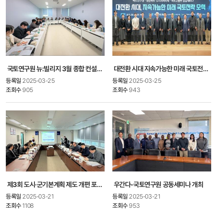
국토연구원 뉴:빌리지 3월 종합 컨설팅 개최
대전환 시대 지속가능한 미래 국토전략 모색 공동세미나 개최
등록일
2025-03-25
등록일
2025-03-25
조회수
905
조회수
943
제3회 도시·군기본계획 제도 개편 포럼 개최
우간다-국토연구원 공동세미나 개최
등록일
2025-03-21
등록일
2025-03-21
조회수
1108
조회수
953