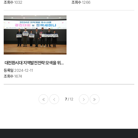
조회수
1032
조회수
1266
대전환시대 지역발전전략 모색을 위한 2024년 지역개발 우수사례 경진대회 및 정책세미..
등록일
2024-12-11
조회수
1674
7
12
이전
다음
마지막