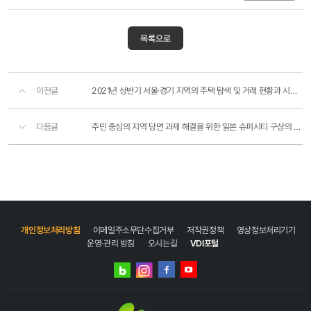
목록으로
이전글
2021년 상반기 서울·경기 지역의 주택 탐색 및 거래 현황과 시장 인식
다음글
주민 중심의 지역 당면 과제 해결을 위한 일본 슈퍼시티 구상의 내용과 시사점
개인정보처리방침
이메일주소무단수집거부
저작권정책
영상정보처리기기
운영·관리 방침
오시는길
VDI포털
네이버
인스타그램
블로그
페이스북
유튜브