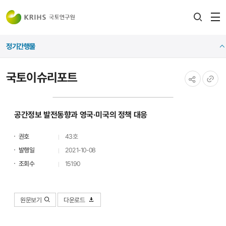
전
검색
열
레이어
정기간행물
열기
국토이슈리포트
공유하기
URL
복사
공간정보 발전동향과 영국·미국의 정책 대응
권호
43호
발행일
2021-10-08
조회수
15190
원문보기
다운로드