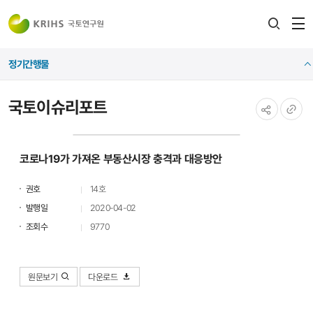
전
검색
열
레이어
정기간행물
열기
국토이슈리포트
공유하기
URL
복사
코로나19가 가져온 부동산시장 충격과 대응방안
권호
14호
발행일
2020-04-02
조회수
9770
원문보기
다운로드