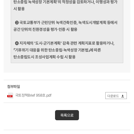
탄소중립 녹색성장 기본계획’의 적정성을 검토하거나, 이행성과 평가
시 활용
국토교통부가 근린단위 녹색건축인증, 녹색도시개발계획 등에서
➌
공간 단위의 친환경성을 평가·인증 시 활용
지자체의 ‘도시·군기본계획’ 감축 관련 계획지표로 활용하거나,
➍
「기후위기 대응을 위한 탄소중립·녹색성장 기본법」에 따른
탄소중립도시 조성사업계획 수립 시 활용
첨부파일
국토정책Brief 958호.pdf
다운로드
목록으로