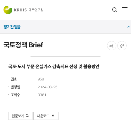
전
검색
열
레이어
정기간행물
열기
국토정책 Brief
공유하기
URL
복사
국토·도시 부문 온실가스 감축지표 선정 및 활용방안
권호
958
발행일
2024-03-25
조회수
3381
원문보기
다운로드