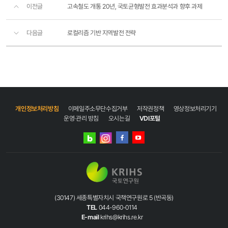
이전글
고속철도 개통 20년, 국토균형발전 효과분석과 향후 과제
다음글
로컬리즘 기반 지역발전 전략
개인정보처리방침
이메일주소무단수집거부
저작권정책
영상정보처리기기
운영·관리 방침
오시는길
VDI포털
네이버
인스타그램
블로그
페이스북
유튜브
(30147) 세종특별자치시 국책연구원로 5 (반곡동)
TEL
044-960-0114
E-mail
krihs@krihs.re.kr