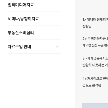
멀티미디어자료
세미나/공청회자료
1>
매매와 전세의 
상황임
부동산소비심리
2>
주택취득자금 조
계약갱신청구권 활
자료구입 안내
3>
가계금융복지조사
반환하지 못하는 가구
4>
거시적으로 전세
것으로 분석됨