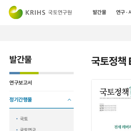
발간물
연구 ·
발간물
국토정책 B
연구보고서
정기간행물
국토
국토연구