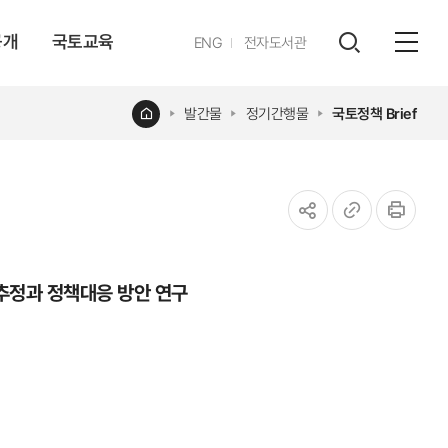
공개
국토교육
영문
ENG
전자도서관
전체
사이트
검색
열기
레이어
홈
발간물
정기간행물
국토정책 Brief
열기
공유하기
URL
인쇄
복사
추정과 정책대응 방안 연구