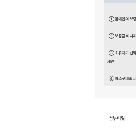
①
임대인의 보증
②
보증금 예치제
③
소유자가 신탁
제안
④
비소구대출 제
첨부파일