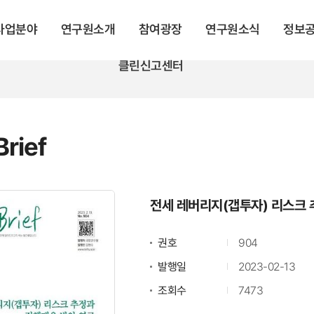
 사업분야
연구원소개
참여광장
연구원소식
정보
클린신고센터
rief
전세 레버리지(갭투자) 리스크 
권호
904
발행일
2023-02-13
조회수
7473