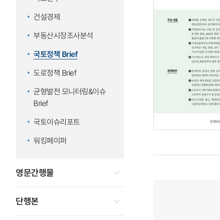
건설경제
부동산시장조사분석
국토정책 Brief
도로정책 Brief
균형발전 모니터링&이슈
Brief
국토이슈리포트
워킹페이퍼
영문간행물
단행본