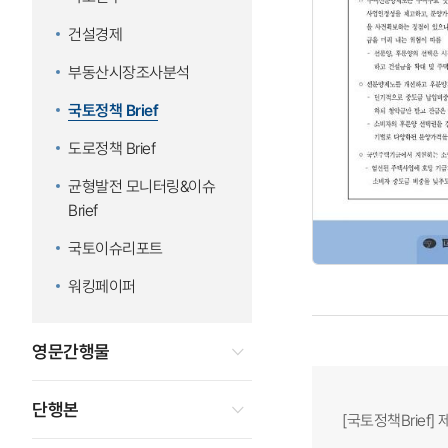
건설경제
부동산시장조사분석
국토정책 Brief
도로정책 Brief
균형발전 모니터링&이슈
Brief
국토이슈리포트
워킹페이퍼
영문간행물
단행본
[국토정책Brief]