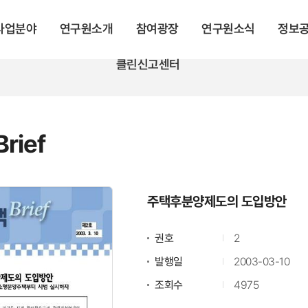
 사업분야
연구원소개
참여광장
연구원소식
정보
클린신고센터
rief
주택후분양제도의 도입방안
권호
2
발행일
2003-03-10
조회수
4975