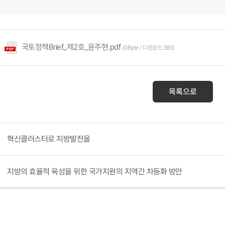
국토정책Brief_제2호_윤주현.pdf
(0Byte / 다운로드:385)
목록으로
혁신클러스터로 지방발전을
지방의 효율적 육성을 위한 국가지원의 지역간 차등화 방안