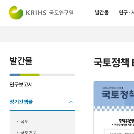
발간물
연구 ·
발간물
국토정책 B
연구보고서
정기간행물
국토
국토연구