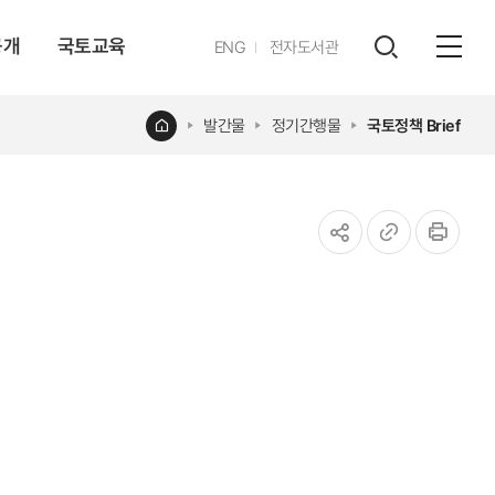
공개
국토교육
영문
ENG
전자도서관
전체
사이트
검색
열기
레이어
홈
발간물
정기간행물
국토정책 Brief
열기
공유하기
URL
인쇄
복사