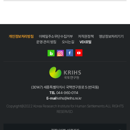
개인정보처리방침
이메일주소무단수집거부
저작권정책
영상정보처리기기
운영·관리 방침
오시는길
VDI포털
네이버
인스타그램
블로그
페이스북
유튜브
(30147) 세종특별자치시 국책연구원로 5 (반곡동)
TEL
044-960-0114
E-mail
krihs@krihs.re.kr
Copyright@2022 Korea Research Institute for Human Settlements ALL RIGHTS
RESERVED.