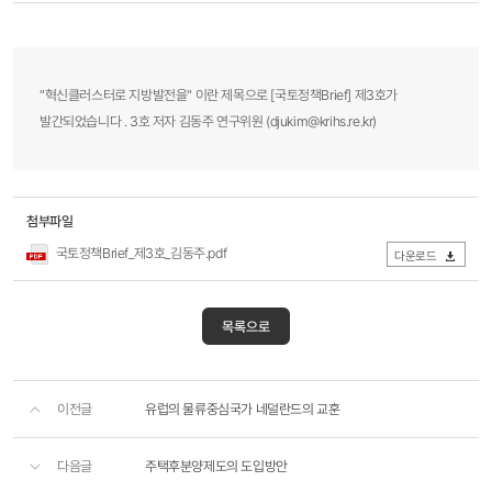
"혁신클러스터로 지방발전을" 이란 제목으로 [국토정책Brief] 제3호가
발간되었습니다 . 3호 저자 김동주 연구위원 (djukim@krihs.re.kr)
첨부파일
국토정책Brief_제3호_김동주.pdf
다운로드
목록으로
이전글
유럽의 물류중심국가 네덜란드의 교훈
다음글
주택후분양제도의 도입방안