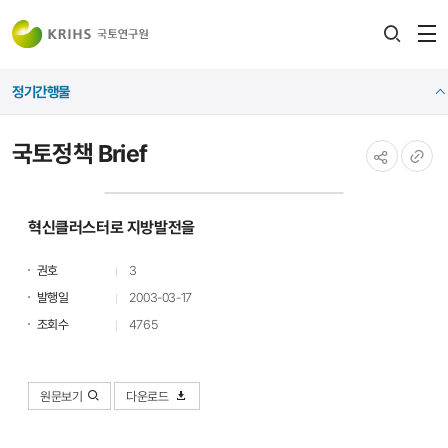
전
검색
열
레이어
정기간행물
열기
국토정책 Brief
공유하기
URL
복사
혁신클러스터로 지방발전을
권호
3
발행일
2003-03-17
조회수
4765
원문보기
다운로드