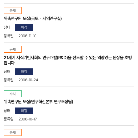
(구)
공채
채용공고
목록
위촉연구원 모집(국토ㆍ지역연구실)
-
마감
번호,
분류,
2006-11-10
제목,
상태,
공채
등록일,
21세기 지식기반사회의 연구개발(R&D)을 선도할 수 있는 역량있는 원장을 초빙
조회수,
합니다
첨부파일
마감
2006-10-24
수시
위촉연구원 모집(연구혁신본부 연구조정팀)
마감
2006-10-17
공채