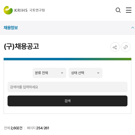
전
검색
열
레이어
채용정보
열기
(구)채용공고
공유하기
URL
복사
검색
전체
2,602건
페이지
254
/
261