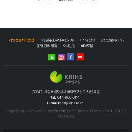
이전
다음
마지막
개인정보처리방침
이메일주소무단수집거부
저작권정책
영상정보처리기기
운영·관리 방침
오시는길
VDI포털
네이버
인스타그램
블로그
페이스북
유튜브
(30147) 세종특별자치시 국책연구원로 5 (반곡동)
TEL
044-960-0114
E-mail
krihs@krihs.re.kr
Copyright@2022 Korea Research Institute for Human Settlements ALL RIGHTS
RESERVED.