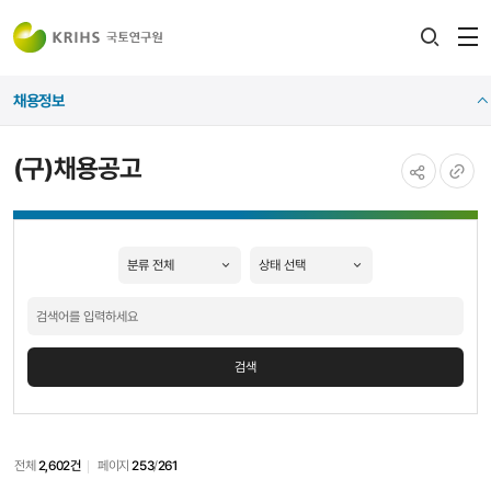
전
검색
열
레이어
채용정보
열기
(구)채용공고
공유하기
URL
복사
검색
전체
2,602건
페이지
253
/
261