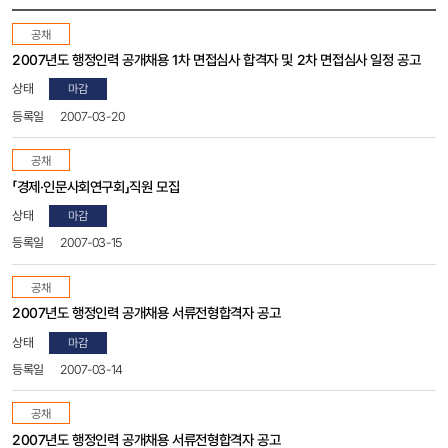
(구)
공채
채용공고
목록
2007년도 행정인력 공개채용 1차 면접심사 합격자 및 2차 면접심사 일정 공고
-
마감
번호,
분류,
2007-03-20
제목,
상태,
공채
등록일,
「경제·인문사회연구회」직원 모집
조회수,
첨부파일
마감
2007-03-15
공채
2007년도 행정인력 공개채용 서류전형합격자 공고
마감
2007-03-14
공채
2007년도 행정인력 공개채용 서류전형합격자 공고