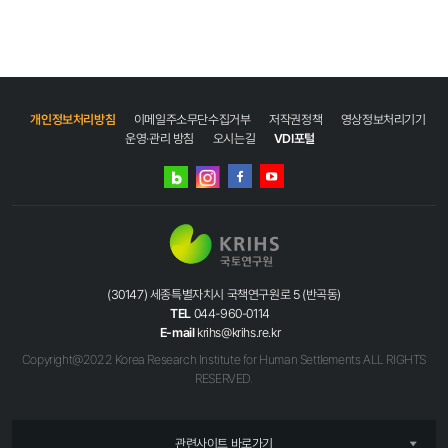
이전
다음
마지막
개인정보처리방침
이메일주소무단수집거부
저작권정책
영상정보처리기기
운영·관리 방침
오시는길
VDI포털
네이버
인스타그램
블로그
페이스북
유튜브
(30147) 세종특별자치시 국책연구원로 5 (반곡동)
TEL
044-960-0114
E-mail
krihs@krihs.re.kr
Copyright@2022 Korea Research Institute for Human Settlements ALL RIGHTS
RESERVED.
관련사이트 바로가기