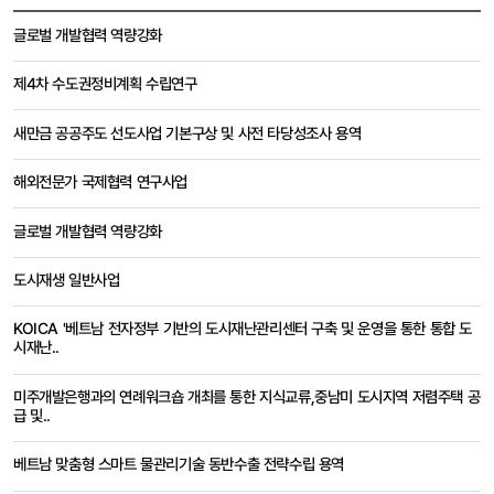
해외출장보고서
글로벌 개발협력 역량강화
목록
-
제4차 수도권정비계획 수립연구
번호,
행선지,
과제명,
새만금 공공주도 선도사업 기본구상 및 사전 타당성조사 용역
출장자,
출장기간,
해외전문가 국제협력 연구사업
부서,
조회수
글로벌 개발협력 역량강화
도시재생 일반사업
KOICA '베트남 전자정부 기반의 도시재난관리센터 구축 및 운영을 통한 통합 도
시재난..
미주개발은행과의 연례워크숍 개최를 통한 지식교류,중남미 도시지역 저렴주택 공
급 및..
베트남 맞춤형 스마트 물관리기술 동반수출 전략수립 용역