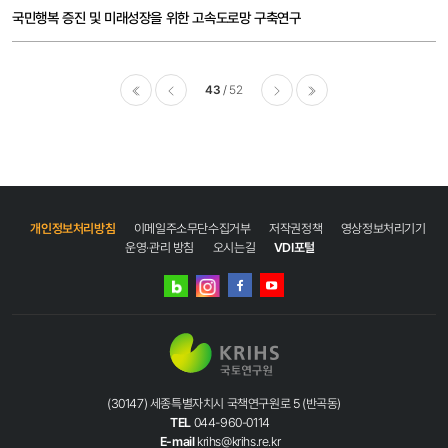
국민행복 증진 및 미래성장을 위한 고속도로망 구축연구
43
52
이전
다음
마지막
개인정보처리방침
이메일주소무단수집거부
저작권정책
영상정보처리기기
운영·관리 방침
오시는길
VDI포털
네이버
인스타그램
블로그
페이스북
유튜브
(30147) 세종특별자치시 국책연구원로 5 (반곡동)
TEL
044-960-0114
E-mail
krihs@krihs.re.kr