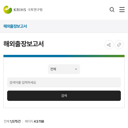
전
검색
열
레이어
해외출장보고서
열기
해외출장보고서
공유하기
URL
해외출장보고서
복사
검색
검색
전체
1,575건
페이지
43
/
158