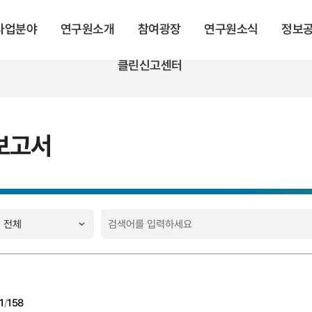
 사업분야
연구원소개
참여광장
연구원소식
정보
클린신고센터
보고서
1
/
158