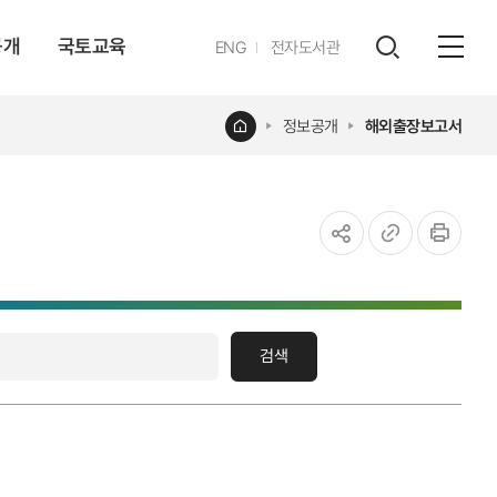
공개
국토교육
영문
ENG
전자도서관
전체
사이트
검색
열기
레이어
홈
정보공개
해외출장보고서
열기
공유하기
URL
인쇄
복사
검색