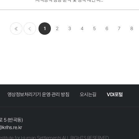
1
2
3
4
5
6
7
8
처음
이전
영상정보처리기기 운영·관리 방침
오시는길
VDI포털
 5 (반곡동)
@krihs.re.kr
stitute for Human Settlements ALL RIGHTS RESERVED.