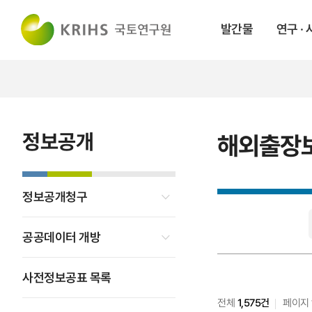
발간물
연구 ·
정보공개
해외출장
정보공개청구
해외출장보고서
검색
공공데이터 개방
사전정보공표 목록
전체
1,575건
페이지