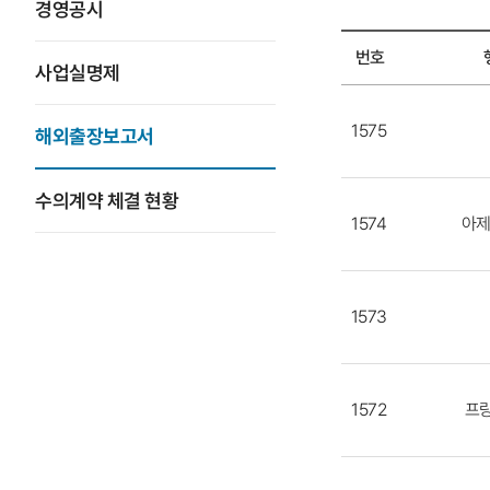
경영공시
번호
사업실명제
해외출장보고서
목록
1575
해외출장보고서
-
번호,
수의계약 체결 현황
행선지,
1574
아
과제명,
출장자,
출장기간,
부서,
1573
조회수
1572
프랑