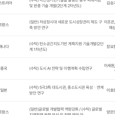
(수탁) 자연성기반기술을 활용한 홍수 피해저감
스트리아
김승기
및 완충 기술 개발(2단계 2차년도)
(일반) 저성장시대 새로운 도시성장관리 제도 구
이조은,
프랑스
축 방안 연구
재성
(수탁) 탄소공간지도기반 계획지원 기술개발(2단
캐나다
장요한
계 1차년도)
이세원,
(수탁) 도시 AI 전략 및 이행계획 수립연구
중국
(수탁) 5극3특 대도시권, 중소도시권 육성ㆍ연계
일본
이효란
방안 연구
(일반)글로벌 개발협력 역량강화 / (수탁) 글로벌
프랑스
양은모
지역정책 동향 분석 및 정책 제언 마..