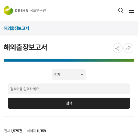
전
검색
열
레이어
해외출장보고서
열기
해외출장보고서
공유하기
URL
해외출장보고서
복사
검색
검색
전체
1,575건
페이지
11
/
158