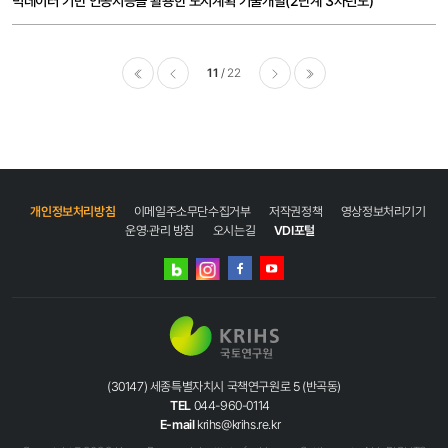
빅데이터 기반 인공지능을 활용한 도시계획 기술개발(2단계 3차년도)
11
22
이전
다음
마지막
개인정보처리방침
이메일주소무단수집거부
저작권정책
영상정보처리기기
운영·관리 방침
오시는길
VDI포털
네이버
인스타그램
블로그
페이스북
유튜브
(30147) 세종특별자치시 국책연구원로 5 (반곡동)
TEL
044-960-0114
E-mail
krihs@krihs.re.kr