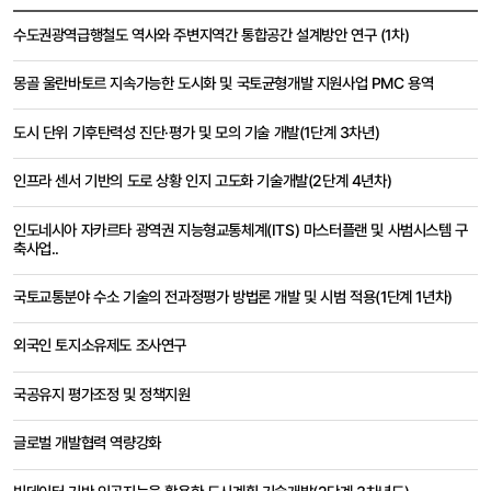
해외출장보고서
수도권광역급행철도 역사와 주변지역간 통합공간 설계방안 연구 (1차)
목록
-
몽골 울란바토르 지속가능한 도시화 및 국토균형개발 지원사업 PMC 용역
번호,
행선지,
과제명,
도시 단위 기후탄력성 진단·평가 및 모의 기술 개발(1단계 3차년)
출장자,
출장기간,
인프라 센서 기반의 도로 상황 인지 고도화 기술개발(2단계 4년차)
부서,
조회수
인도네시아 자카르타 광역권 지능형교통체계(ITS) 마스터플랜 및 사범시스템 구
축사업..
국토교통분야 수소 기술의 전과정평가 방법론 개발 및 시범 적용(1단계 1년차)
외국인 토지소유제도 조사연구
국공유지 평가조정 및 정책지원
글로벌 개발협력 역량강화