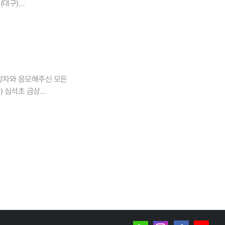
(대구)
밀도는 국토 면적 당 도로
구원장상 3 박O​원 씨
 감소했지만, 유지·관리비
보사장상 4 황O​빈
우리나라는 연평균 5.1%
부천)​​​※ 동상,
도로 인프라 총지출이
10년간 OECD 회원국의
대구복명초등학교동상
인프라(inland
7822) 국토연구원
수상자와 응모해주신 모든
중교통 접근성은 2.4분,
 강당 (세종특별자치시
는 0.6분 개선됐지만,
려상 - 장려상 이상 수상자
원장상 3 박○빈
역 간 격차는 존재하며
구원 기획경영본부
 감소 추세를 보였다. □
 동상, 장려상, 입선은
교) 지난 3년간
설 □ (대규모점포) 지난
 동상 (3개교)
) 지난 3년간 대중교통은
 대외협력팀 (044-
차］ 1) 운전행태
/ 반곡동 771-125) •
빈도, 음주 운전 여부,
시는 분은 아래 문의처로
역권) 같은 기간 동안
※ 시상식 상세내용은
2) 교통안전 교통안전
 관리 수준)와