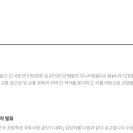
2호 발간 □ 국토연구원(원장 심교언)은「균형발전 모니터링&이슈 Brief」제 12호
과 교통 접근성 및 교통 문화의 지역 간 격차를 분석하고, 이를 바탕으로 균형
총연장) 지난 10년간 OECD 회원국 평균이 연평균 0.7%씩 감소했을 때 우
 있다. * 철도 총연장은 평행 선로의 수에 관계없이 열차 운행이 가능한 철도 
회원국 평균(▲0.4%)보다 높았지만, 2021년 기준 OECD 30개 국가 중 17
와 유지·관리비) 우리나라의 지난 10년간 투자비(연평균 ▼3.5%)는 OECD
상자 발표
8%씩 감소했을 때 오히려 연평균 1.2%씩 증가했다. □ (철도 인프라 총지출)
한 반면, 우리나라는 오히려 6.8%p 감소했다. □ (GDP 대비 철도 인프라
회 전국 초등학생 국토사랑 글짓기 대회｣ 입상자를 다음과 같이 공고합니다.
우리나라는 0.07%p 감소하여 OECD 회원국 중 중위권으로 하락했다. □ (도