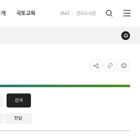
공개
국토교육
영문
ENG
전자도서관
전체
사이트
검색
열기
레이어
홈
열기
공유하기
URL
인쇄
복사
검색
한달