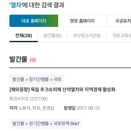
'열차'
에 대한 검색 결과
대표 홈페이지
영문 홈페이지
국공유
선
선
택
택
됨
안
선택됨
선택안됨
선택안됨
전체(28)
발간물(9)
연구원소식(19)
국토교육(
됨
발간물
(9)
발간물 > 정기간행물 > 국토
[해외동향] 독일 추크슈피체 산악열차와 지역경제 활성화
통권431호 (2017.09)
저자
노용식, 최유, 권영섭
발행일
2017-09-10
발간물 > 정기간행물 > 국토정책 Brief