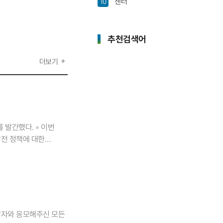
센터
10
추천검색어
더보기
를 발간했다. ◦ 이번
발전 정책에 대한
리나라는 연평균 1.7%
노선의 길이를 의미함 □
위에 머물고 있다. *
 회원국(▼0.5%)에
 지난 10년간 OECD
 총지출) 지난 10년간
수상자와 응모해주신 모든
로 밀도) 지난 10년간