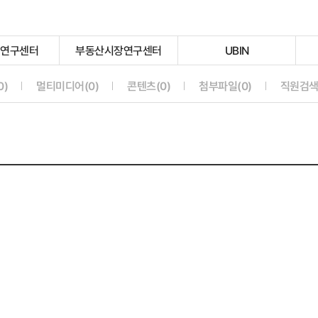
지연구센터
부동산시장연구센터
UBIN
선
선
선
택
택
택
안
안
안
선택안됨
선택안됨
선택안됨
선택안됨
0)
멀티미디어(0)
콘텐츠(0)
첨부파일(0)
직원검색(
됨
됨
됨