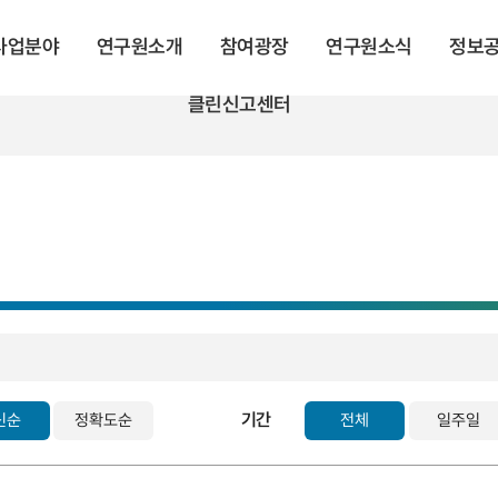
 사업분야
연구원소개
참여광장
연구원소식
정보
클린신고센터
기간
신순
정확도순
전체
일주일