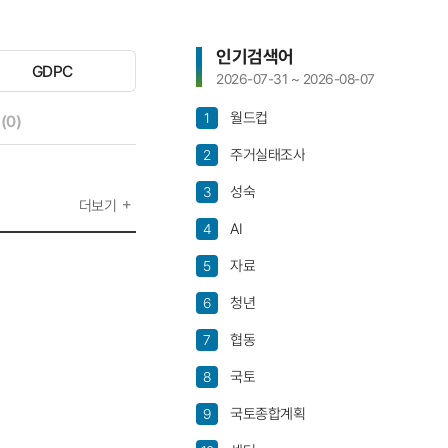
인기검색어
GDPC
선
2026-07-31 ~ 2026-08-07
택
안
월드컵
1
선택안됨
0)
됨
주거실태조사
2
성숙
3
더보기
AI
4
자료
5
청년
6
협동
7
국토
8
국토종합계획
9