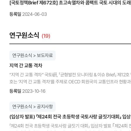
[국토정책Brief 제672호] 초고속열차와 콤팩트 국토 시대의 도래
등록일
2024-06-03
연구원소식
(19)
연구원소식 > 보도자료
지역 간 교통 격차
“지역 간 교통 격차” 국토硏, 「균형발전 모니터링 & 이슈 Brief」 제1
호는 ‘지역 간 교통 격차’를 주제로 OECD 회원국의 교통인프라 현황
시사점을 도출하였다. ［OECD 회원국의 교통 인프라 현황］ □ (철도 
등록일
2023-10-16
씩 증가했지만, 2021년 기준 OECD 30개 회원국 중 16위에 머물고
(철도 밀도) 우리나라의 지난 10년간 연평균 증가율(▲1.7%)은 OECD 
연구원소식 > 공지사항
철도 밀도는 국토 면적 당 철도 총연장을 의미함 □ (철도 인프라 투자비
(입상자 발표) 「제24회 전국 초등학생 국토사랑 글짓기대회」 입
비해 빠르게 감소했지만, 유지·관리비는 OECD 회원국 평균이 연평균 1.
회원국의 전체 철도 인프라 지출에서 투자가 차지하는 비율은 2.7%p 증가
「제24회 전국 초등학생 국토사랑 글짓기 대회」 입상자 발표 ｢제24
OECD 회원국의 GDP 대비 철도 인프라 총지출이 0.01%p 감소할 때 