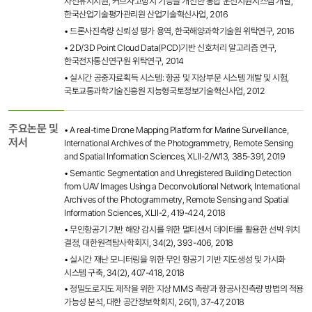
차선유지지원, 커브사고방지 기능을 개선한 통합 운전지원시스템 개발,
한국산업기술평가관리원 산업기술혁신사업, 2016
• 드론사진측량 신뢰성 평가 용역, 한국해양과학기술원 위탁연구, 2016
• 2D/3D Point Cloud Data(PCD)기반 신호처리 알고리즘 연구,
한국전자통신연구원 위탁연구, 2014
• 실시간 공중자료획득 시스템: 항공 및 지상부문 시스템 개발 및 시험,
국토교통과학기술진흥원 지능형국토정보기술혁신사업, 2012
주요논문 및
• A real-time Drone Mapping Platform for Marine Surveillance,
저서
International Archives of the Photogrammetry, Remote Sensing
and Spatial Information Sciences, XLII-2/W13, 385-391, 2019
• Semantic Segmentation and Unregistered Building Detection
from UAV Images Using a Deconvolutional Network, International
Archives of the Photogrammetry, Remote Sensing and Spatial
Information Sciences, XLII-2, 419-424, 2018
• 무인항공기 기반 해양 감시를 위한 멀티센서 데이터를 활용한 선박 위치
결정, 대한원격탐사학회지, 34(2), 393-406, 2018
• 실시간 재난 모니터링을 위한 무인 항공기 기반 지도생성 및 가시화
시스템 구축, 34(2), 407-418, 2018
• 정밀도로지도 제작을 위한 지상 MMS 측량과 항공사진측량 방법의 적용
가능성 분석, 대한 공간정보학회지, 26(1), 37-47, 2018