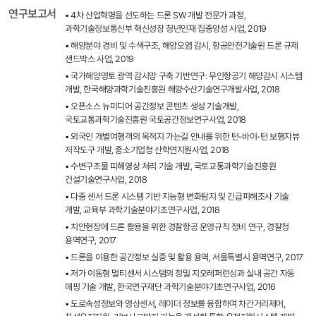
연구보고서
• 4차 산업혁명을 선도하는 드론 SW 개발 전문가 과정,
과학기술정보통신부 혁신성장 청년인재 집중양성 사업, 2019
• 해양분야 경비 및 수색구조, 해양오염 감시, 항공안전기술원 드론 규제
샌드박스 사업, 2019
• 국가해양영토 광역 감시망 구축 기반연구: 무인항공기 해양감시 시스템
개발, 한국해양과학기술진흥원 해양수산기술연구개발사업, 2018
• 오픈소스 뉴미디어 공간정보 콘텐츠 생성 기술개발,
국토교통과학기술진흥원 국토공간정보연구사업, 2018
• 외국인 개별여행객의 목적지 가는길 안내를 위한 턴-바이-턴 보행자뷰
저작도구 개발, 중소기업청 산학연지원사업, 2018
• 수변구조물 피해영상 처리 기술 개발, 국토교통과학기술진흥원
건설기술연구사업, 2018
• 다중 센서 드론 시스템 기반 지능형 변화탐지 및 긴급피해조사 기술
개발, 교육부 과학기술분야기초연구사업, 2018
• 치안현장에 드론 활용을 위한 경찰항공 운영규칙 정비 연구, 경찰청
용역연구, 2017
• 드론을 이용한 공간정보 실증 및 활용 용역, 서울특별시 용역연구, 2017
• 저가 이동형 멀티센서 시스템의 정밀 지오레퍼런싱과 실내 공간 자동
매핑 기술 개발, 한국연구재단 과학기술분야기초연구사업, 2016
• 도로속성정보와 영상센서, 레이더 정보를 융합하여 차간거리제어,