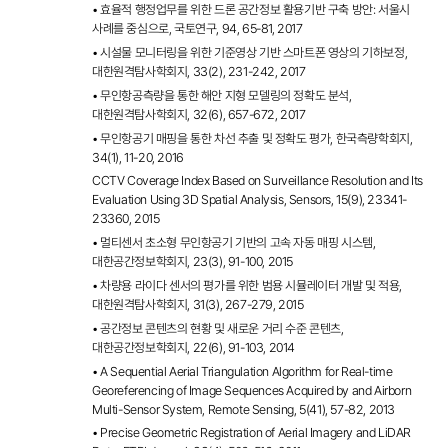
• 효율적 행정업무를 위한 드론 공간정보 활용기반 구축 방안: 서울시
사례를 중심으로, 국토연구, 94, 65-81, 2017
• 시설물 모니터링을 위한 기준영상 기반 스마트폰 영상의 기하보정,
대한원격탐사학회지, 33(2), 231-242, 2017
• 무인항공측량을 통한 해안 지형 모델링의 정확도 분석,
대한원격탐사학회지, 32(6), 657-672, 2017
• 무인항공기 매핑을 통한 차선 추출 및 정확도 평가, 한국측량학회지,
34(1), 11-20, 2016
CCTV Coverage Index Based on Surveillance Resolution and Its
Evaluation Using 3D Spatial Analysis, Sensors, 15(9), 23341-
23360, 2015
• 멀티센서 초소형 무인항공기 기반의 고속 자동 매핑 시스템,
대한공간정보학회지, 23(3), 91-100, 2015
• 차량용 라이다 센서의 평가를 위한 범용 시뮬레이터 개발 및 적용,
대한원격탐사학회지, 31(3), 267-279, 2015
• 공간정보 콘텐츠의 현황 및 새로운 거리 수준 콘텐츠,
대한공간정보학회지, 22(6), 91-103, 2014
• A Sequential Aerial Triangulation Algorithm for Real-time
Georeferencing of Image Sequences Acquired by and Airborn
Multi-Sensor System, Remote Sensing, 5(41), 57-82, 2013
• Precise Geometric Registration of Aerial Imagery and LiDAR