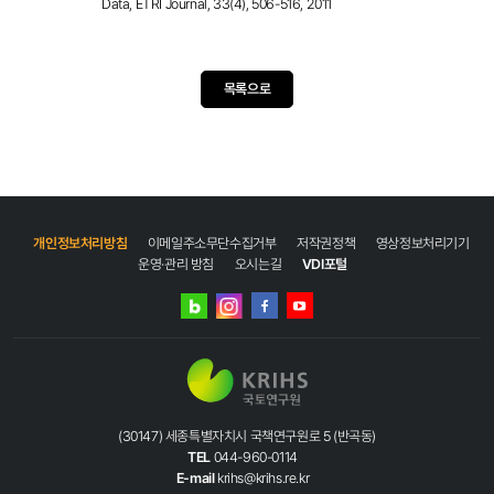
Data, ETRI Journal, 33(4), 506-516, 2011
목록으로
개인정보처리방침
이메일주소무단수집거부
저작권정책
영상정보처리기기
운영·관리 방침
오시는길
VDI포털
네이버
인스타그램
블로그
페이스북
유튜브
(30147) 세종특별자치시 국책연구원로 5 (반곡동)
TEL
044-960-0114
E-mail
krihs@krihs.re.kr