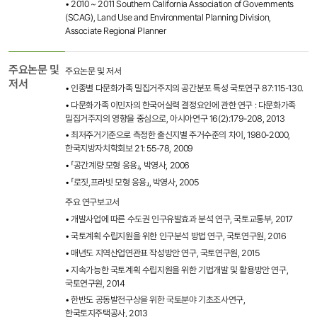
• 2010 ~ 2011 Southern California Association of Governments
(SCAG), Land Use and Environmental Planning Division,
Associate Regional Planner
주요논문 및
주요논문 및 저서
저서
• 인종별 다문화가족 밀집거주지의 공간분포 특성 국토연구 87:115-130.
• 다문화가족 이민자의 한국어실력 결정요인에 관한 연구 : 다문화가족
밀집거주지의 영향을 중심으로, 아시아연구 16(2):179-208, 2013
• 최저주거기준으로 측정한 출신지별 주거수준의 차이, 1980-2000,
한국지방자치학회보 21: 55-78, 2009
• 「공간계량 모형 응용」, 박영사, 2006
• 「로짓,프라빗 모형 응용」, 박영사, 2005
주요 연구보고서
• 개발사업에 따른 수도권 인구유발효과 분석 연구, 국토교통부, 2017
• 국토계획 수립지원을 위한 인구분석 방법 연구, 국토연구원, 2016
• 매년도 지역산업연관표 작성방안 연구, 국토연구원, 2015
• 지속가능한 국토계획 수립지원을 위한 기법개발 및 활용방안 연구,
국토연구원, 2014
• 한반도 공동발전구상을 위한 국토분야 기초조사연구,
한국토지주택공사, 2013