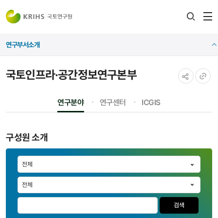
전
검색
열
레이어
연구부서소개
열기
국토인프라·공간정보연구본부
공유하기
URL
연구분야
연구센터
ICGIS
복사
구성원 소개