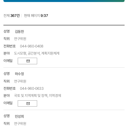
전체
367건
현재 페이지
9
/
37
구성원
김동한
목록
-
연구위원
성명,
044-960-0408
직위,
도시모형, 공간분석, 계획지원체계
전화번호,
분야,
이메일
이메일
하수정
연구위원
044-960-0633
국토 및 지역계획 및 정책, 지역경제
이메일
민성희
연구위원