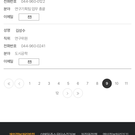
044-960-0122
연구기획팀 업무 총괄
이메일
김성수
연구위원
044-960-0241
도시공학
이메일
1
2
3
4
5
6
7
8
9
10
11
이전
12
다음
마지막
개인정보처리방침
이메일주소무단수집거부
저작권정책
영상정보처리기기