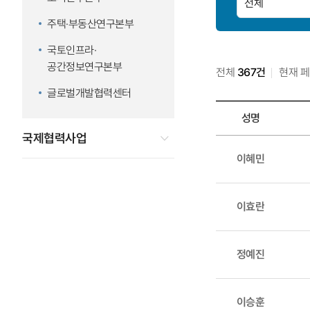
주택·부동산연구본부
국토인프라·
공간정보연구본부
전체
367건
현재 
글로벌개발협력센터
성명
국제협력사업
구성원
이혜민
목록
-
성명,
이효란
직위,
전화번호,
분야,
정예진
이메일
이승훈