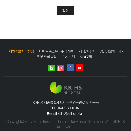
확인
개인정보처리방침
이메일주소무단수집거부
저작권정책
영상정보처리기기
운영·관리 방침
오시는길
VDI포털
네이버
인스타그램
블로그
페이스북
유튜브
(30147) 세종특별자치시 국책연구원로 5 (반곡동)
TEL
044-960-0114
E-mail
krihs@krihs.re.kr
Copyright@2022 Korea Research Institute for Human Settlements ALL RIGHTS
RESERVED.