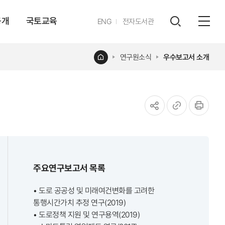
공개
국토교육
영문
ENG
전자도서관
전체
사이트
검색
열기
레이어
홈
연구원소식
우수보고서 소개
열기
공유하기
URL
인쇄
복사
주요연구보고서 목록
• 도로 공공성 및 미래여건변화를 고려한
통행시간가치 추정 연구(2019)
• 도로정책 지원 및 연구용역(2019)