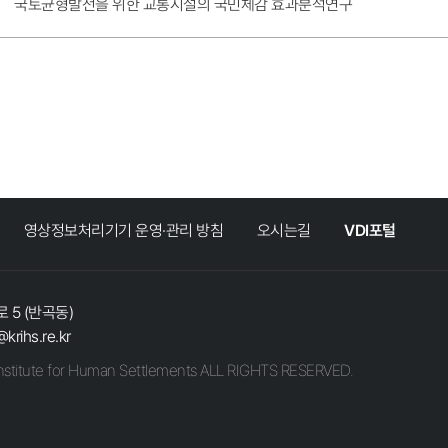
국토균형발전을 위한 교통시설의 국민체감 효과분석연구
영상정보처리기기 운영·관리 방침
오시는길
VDI포털
 5 (반곡동)
@krihs.re.kr
stitute for Human Settlements ALL RIGHTS RESERVED.