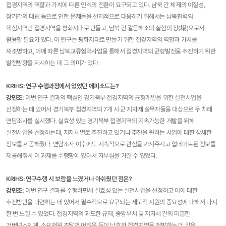
접경지역의 역할과 가치에 따른 인식의 전환이 요구되고 있다. 남북 간 체제의 이질성,
장기간의 대립 등으로 인한 문제들을 선제적으로 대응하기 위해서는 남북협력의
핵심지역인 접경지역을 평화지대로 만들고, 남북 간 갈등해소의 실험의 장(場)으로서
활용할 필요가 있다. 이 연구는 평화지대로 만들기 위한 접경지역의 역할과 가치를
재조명하고, 이에 따른 남북교류협력사업을 통해서 접경지역의 균형발전을 추진하기 위한
발전방향을 제시하는 데 그 의미가 있다.
KRIHS:
연구 수행과정에서 있었던 에피소드는?
강민조
:
이번 연구 결과의 핵심인 경기북부 접경지역의 균형개발을 위한 실천사업을
선정하는 데 있어서 경기북부 접경지역의 7개 시·군 지자제 실무자들을 대상으로 두 차례
면담조사를 실시했다. 실효성 있는 경기북부 접경지역의 지속가능한 개발을 위해
실천사업을 선정하는데, 지자체별로 추진하고 있거나 추진을 원하는 사업에 대한 상세한
정보를 제공해줬다. 면담조사 이후에도 지속적으로 관심을 가져주시고 업데이트된 정보를
제공해줘서 이 과제를 수행함에 있어서 자부심을 가질 수 있었다.
KRIHS: 연구수행 시 보람을 느꼈거나 아쉬웠던 점은?
강민조
:
이번 연구 결과를 수행하면서 실효성 있는 실천사업을 선정하고 이에 대한
추진방안을 마련하는 데 있어서 필수적으로 요구되는 제도적 지원의 중요성에 대해서 다시
한 번 느낄 수 있었다. 접경지역의 과도한 규제, 중앙부처 및 지자체 간의 미흡한
거버넌스체계, 소요재원 조달의 어려움 등이 낙후한 접경지역을 개발하는 데 많은