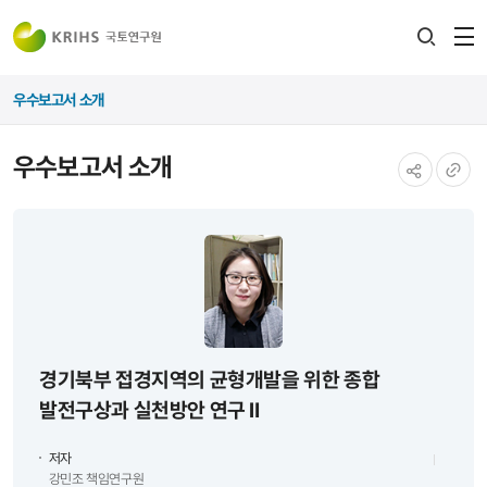
전
검색
열
레이어
우수보고서 소개
열기
우수보고서 소개
공유하기
URL
복사
경기북부 접경지역의 균형개발을 위한 종합
발전구상과 실천방안 연구 Ⅱ
저자
강민조 책임연구원